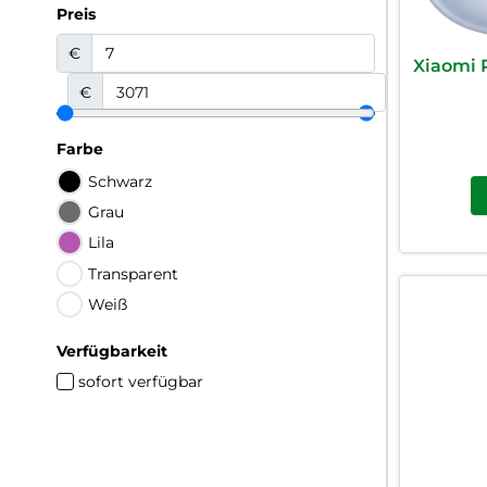
Preis
€
Xiaomi 
€
Farbe
Schwarz
Grau
Lila
Transparent
Weiß
Verfügbarkeit
sofort verfügbar