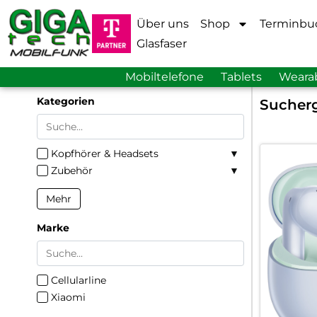
Über uns
Shop
Terminbu
Glasfaser
Mobiltelefone
Tablets
Weara
Kategorien
Sucherg
Kopfhörer & Headsets
Zubehör
Mehr
Marke
Cellularline
Xiaomi