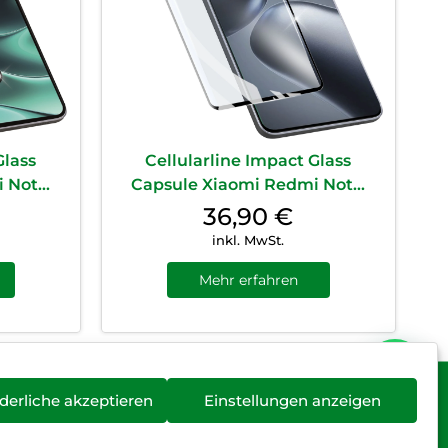
Glass
Cellularline Impact Glass
Not...
Capsule Xiaomi Redmi Not...
36,90
€
inkl. MwSt.
Mehr erfahren
derliche akzeptieren
Einstellungen anzeigen
rieentsorgung
Newsletter