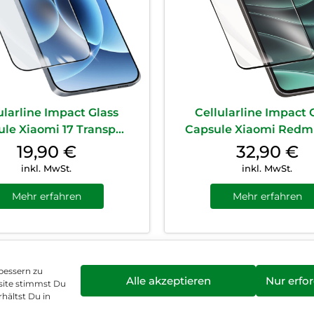
ularline Impact Glass
Cellularline Impact 
le Xiaomi 17 Transp...
Capsule Xiaomi Redmi 
19,90
€
32,90
€
inkl. MwSt.
inkl. MwSt.
Mehr erfahren
Mehr erfahren
bessern zu
Alle akzeptieren
Nur erfor
site stimmst Du
enschutz
Vertrag widerrufen
Hinweis zur Batte
hältst Du in