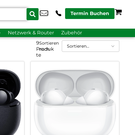
Termin Buchen
e
Netzwerk & Router
Zubehör
9
Sortieren
Produk
nach
te