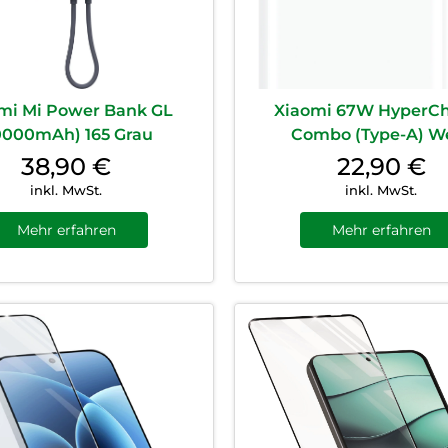
mi Mi Power Bank GL
Xiaomi 67W HyperC
0000mAh) 165 Grau
Combo (Type-A) W
38,90
€
22,90
€
inkl. MwSt.
inkl. MwSt.
Mehr erfahren
Mehr erfahren