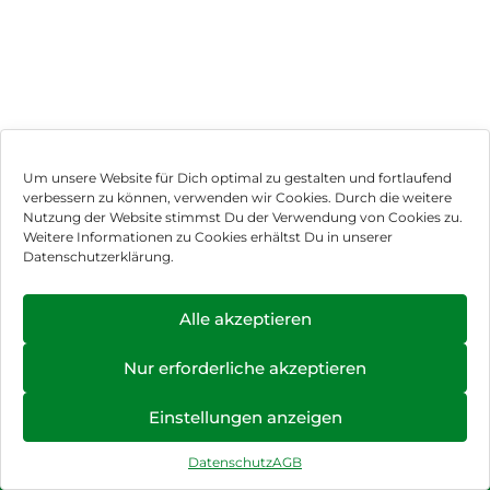
Um unsere Website für Dich optimal zu gestalten und fortlaufend
verbessern zu können, verwenden wir Cookies. Durch die weitere
Nutzung der Website stimmst Du der Verwendung von Cookies zu.
Impressum
Weitere Informationen zu Cookies erhältst Du in unserer
Datenschutzerklärung.
AGB
Datenschutz
Alle akzeptieren
Vertrag widerrufen
Nur erforderliche akzeptieren
Hinweis zur Batterieentsorgung
Einstellungen anzeigen
Newsletter
Datenschutz
AGB
©
2026
, Brodos AG – All Rights Reserved.