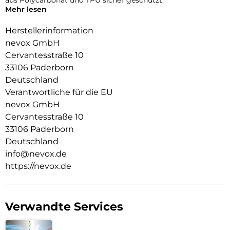
Mehr lesen
Das flexible TPU Material an den Flanken schützt zuverlässig
vor Stürzen.
Herstellerinformation
nevox GmbH
Das Display ist durch die seitlichen Flanken geschützt.
Cervantesstraße 10
Durch das verwendete Material ist diese komplett
33106 Paderborn
Transparent und bringt jegliche Farbe des Smartphones,
Deutschland
passend zur Geltung.
Verantwortliche für die EU
Die Anschlüsse, Knöpfe und Kamera bleiben voll zugänglich.
nevox GmbH
Cervantesstraße 10
Hochwertiges Schmutzabweisendes Material und
Schockproof durch eingearbeitete Luftpolster in den Ecken.
33106 Paderborn
Deutschland
info@nevox.de
https://nevox.de
Verwandte Services