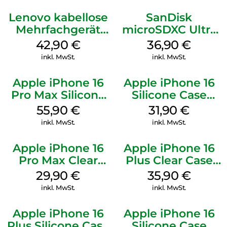
Lenovo kabellose
SanDisk
Mehrfachgerät
microSDXC Ultra
Luna Grey
128 GB + Adapter
42,90
€
36,90
€
Mobile
inkl. MwSt.
inkl. MwSt.
Apple iPhone 16
Apple iPhone 16
Pro Max Silicone
Silicone Case
Case MagSafe
MagSafe Fuchsia
55,90
€
31,90
€
Stone Gray
inkl. MwSt.
inkl. MwSt.
Apple iPhone 16
Apple iPhone 16
Pro Max Clear
Plus Clear Case
Case MagSafe
MagSafe
29,90
€
35,90
€
Transparent
Transparent
inkl. MwSt.
inkl. MwSt.
Apple iPhone 16
Apple iPhone 16
Plus Silicone Case
Silicone Case