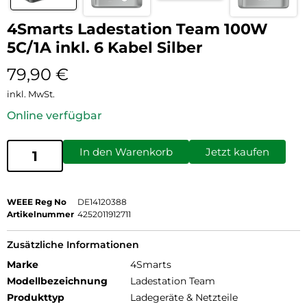
4Smarts Ladestation Team 100W
5C/1A inkl. 6 Kabel Silber
79,90
€
inkl. MwSt.
Online verfügbar
In den Warenkorb
Jetzt kaufen
WEEE Reg No
DE14120388
Artikelnummer
4252011912711
Zusätzliche Informationen
Marke
4Smarts
Modellbezeichnung
Ladestation Team
Produkttyp
Ladegeräte & Netzteile