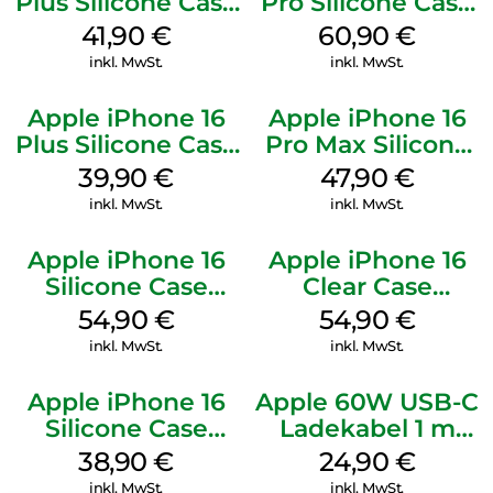
Plus Silicone Case
Pro Silicone Case
MagSafe Stone
MagSafe Stone
41,90
€
60,90
€
Gray
Gray
inkl. MwSt.
inkl. MwSt.
Apple iPhone 16
Apple iPhone 16
Plus Silicone Case
Pro Max Silicone
MagSafe Plum
Case MagSafe
39,90
€
47,90
€
Black
inkl. MwSt.
inkl. MwSt.
Apple iPhone 16
Apple iPhone 16
Silicone Case
Clear Case
MagSafe Black
MagSafe
54,90
€
54,90
€
Transparent
inkl. MwSt.
inkl. MwSt.
Apple iPhone 16
Apple 60W USB-C
Silicone Case
Ladekabel 1 m
MagSafe
Weiß
38,90
€
24,90
€
Ultramarine
inkl. MwSt.
inkl. MwSt.