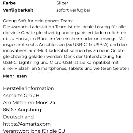
Farbe
Silber
Verfügbarkeit
sofort verfügbar
Genug Saft für dein ganzes Team:
Die 4smarts Ladestation Team ist die ideale Lösung für alle,
die viele Geräte gleichzeitig und organisiert laden möchten –
ob zu Hause, im Büro, im Vereinsheim oder unterwegs. Mit
insgesamt sechs Anschlüssen (5x USB-C, 1x USB-A) und dem
innovativen 4in1-Multiladekabel können bis zu neun Geräte
gleichzeitig geladen werden. Dank der Unterstützung für
USB-C, Lightning und Micro-USB ist sie kompatibel mit
einer Vielzahl an Smartphones, Tablets und weiteren Geräten
vom VR-Headset bis hin zu E-Zigaretten wie z.B. der IQOS –
Mehr lesen
von aktuellen Modellen bis hin zu älteren Ausführungen. Eine
praktische USB-Ladestation für mehrere Geräte, die für alle
Herstellerinformation
Einsatzzwecke geeignet ist.
4smarts GmbH
Ein echter Mehrwert: Kabel inklusive:
Am Mittleren Moos 24
Die Multi-Ladestation wird komplett mit fünf hochwertigen
86167 Augsburg
USB-C-Kabeln und einem 4in1-Multiladekabel geliefert.
Deutschland
Dieses flexible Kabel vereint Anschlüsse für USB-C, Micro-
https://4smarts.com
USB und Lightning und ermöglicht das gleichzeitige Laden
Verantwortliche für die EU
von bis zu vier verschiedenen Geräten. Die kurzen Kabel (25