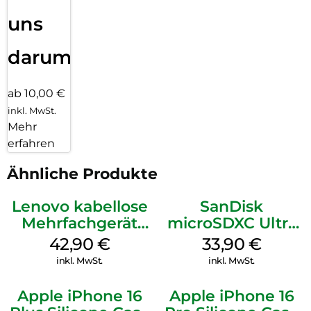
uns
darum!
ab 10,00 €
inkl. MwSt.
Mehr
erfahren
Ähnliche Produkte
Lenovo kabellose
SanDisk
Mehrfachgerät
microSDXC Ultra
Luna Grey
128 GB + Adapter
42,90
€
33,90
€
Mobile
inkl. MwSt.
inkl. MwSt.
Apple iPhone 16
Apple iPhone 16