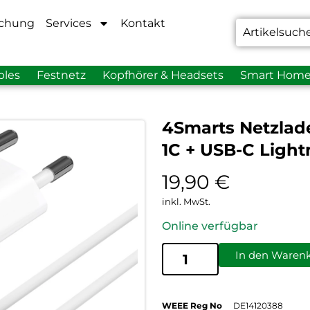
chung
Services
Kontakt
bles
Festnetz
Kopfhörer & Headsets
Smart Hom
4Smarts Netzlad
1C + USB-C Ligh
19,90
€
inkl. MwSt.
Online verfügbar
In den Waren
WEEE Reg No
DE14120388