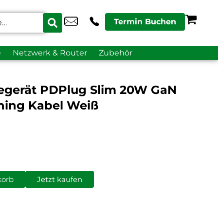
Termin Buchen
e
Netzwerk & Router
Zubehör
egerät PDPlug Slim 20W GaN
tning Kabel Weiß
korb
Jetzt kaufen