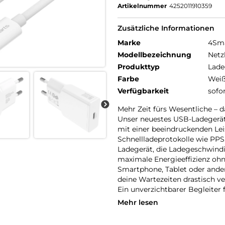
Artikelnummer
4252011910359
Zusätzliche Informationen
Marke
4Sm
Modellbezeichnung
Netz
Produkttyp
Lade
Farbe
Wei
Verfügbarkeit
sofo
Mehr Zeit fürs Wesentliche – 
Unser neuestes USB-Ladegerät 
mit einer beeindruckenden Le
Schnellladeprotokolle wie PPS
Ladegerät, die Ladegeschwind
maximale Energieeffizienz ohn
Smartphone, Tablet oder ander
deine Wartezeiten drastisch ve
Ein unverzichtbarer Begleiter 
Mehr lesen
Modernes Design trifft modern
Das ultradünne USB-Ladegerät 