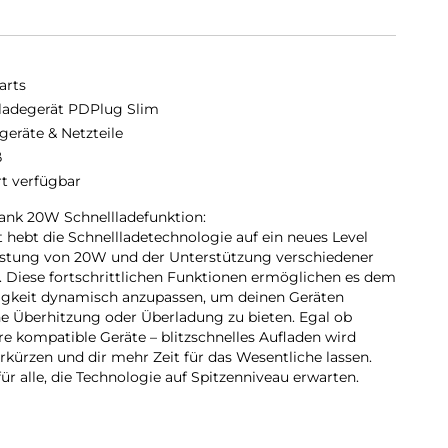
arts
ladegerät PDPlug Slim
geräte & Netzteile
ß
rt verfügbar
dank 20W Schnellladefunktion:
hebt die Schnellladetechnologie auf ein neues Level
istung von 20W und der Unterstützung verschiedener
. Diese fortschrittlichen Funktionen ermöglichen es dem
igkeit dynamisch anzupassen, um deinen Geräten
e Überhitzung oder Überladung zu bieten. Egal ob
e kompatible Geräte – blitzschnelles Aufladen wird
rkürzen und dir mehr Zeit für das Wesentliche lassen.
für alle, die Technologie auf Spitzenniveau erwarten.
en Lifestyle:
mit seinem eleganten, flachen Design passt perfekt in