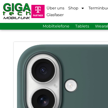
Über uns
Shop
Terminbu
Glasfaser
Mobiltelefone
Tablets
Weara