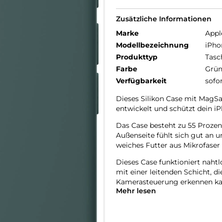
Zusätzliche Informationen
Marke
Appl
Modellbezeichnung
iPho
Produkttyp
Tasc
Farbe
Grü
Verfügbarkeit
sofo
Dieses Silikon Case mit MagSaf
entwickelt und schützt dein iP
Das Case besteht zu 55 Prozent
Außenseite fühlt sich gut an u
weiches Futter aus Mikrofaser 
Dieses Case funktioniert nahtl
mit einer leitenden Schicht, 
Kamera­steuerung erkennen ka
Mehr lesen
Mit integrierten Magneten, die
ganz einfach und sorgt für sch
einfach im Case und docke dei