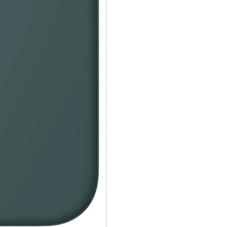
zertifiziertes Ladegerät.
Wie jedes von Apple entwickel
Fertigungs­prozesses Tausende
aus, sondern ist auch dafür ge
schützen.