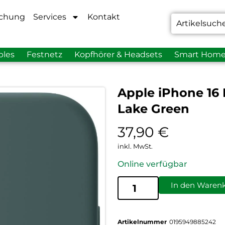
chung
Services
Kontakt
bles
Festnetz
Kopfhörer & Headsets
Smart Hom
Apple iPhone 16 
Lake Green
37,90
€
inkl. MwSt.
Online verfügbar
In den Waren
Artikelnummer
0195949885242