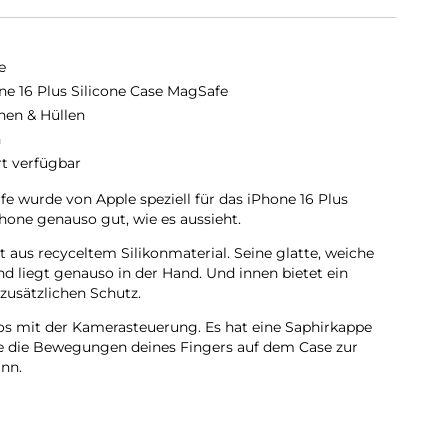
e
ne 16 Plus Silicone Case MagSafe
hen & Hüllen
n
rt verfügbar
e wurde von Apple speziell für das iPhone 16 Plus
hone genauso gut, wie es aussieht.
 aus recyceltem Silikon­material. Seine glatte, weiche
nd liegt genauso in der Hand. Und innen bietet ein
zusätzlichen Schutz.
os mit der Kamera­steuerung. Es hat eine Saphir­kappe
die die Bewegungen deines Fingers auf dem Case zur
nn.
 sich perfekt am iPhone 16 Plus ausrichten, hält das Case
nelleres kabel­loses Laden. Lass dein iPhone beim Laden
n MagSafe Ladegerät an oder leg es auf dein Qi2 oder Qi