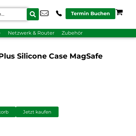
Termin Buchen
e
Netzwerk & Router
Zubehör
Plus Silicone Case MagSafe
korb
Jetzt kaufen