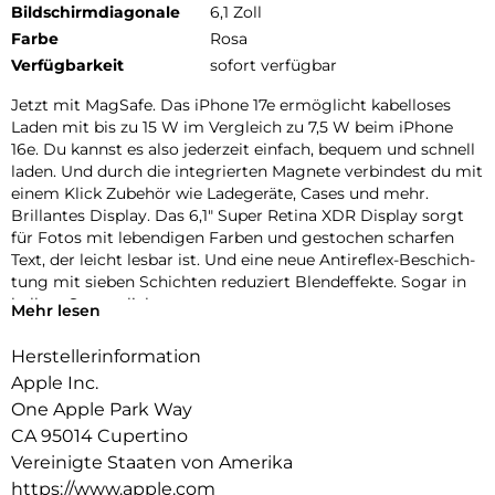
Bildschirmdiagonale
6,1 Zoll
Farbe
Rosa
Verfügbarkeit
sofort verfügbar
Jetzt mit MagSafe. Das iPhone 17e ermög­licht kabel­loses
Laden mit bis zu 15 W im Vergleich zu 7,5 W beim iPhone
16e. Du kannst es also jeder­zeit ein­fach, bequem und schnell
laden. Und durch die inte­grierten Magnete ver­bindest du mit
einem Klick Zubehör wie Lade­geräte, Cases und mehr.
Brillantes Dis­play. Das 6,1″ Super Retina XDR Dis­play sorgt
für Fotos mit leben­digen Farben und ge­stochen scharfen
Text, der leicht lesbar ist. Und eine neue Antireflex-Beschich­
tung mit sieben Schichten redu­ziert Blend­effekte. Sogar in
hellem Sonnen­licht.
Mehr lesen
Face ID. Mit Face ID kannst du dein iPhone sicher ent­
sperren, dich bei Apps anmelden und bezahlen − mit nur
Herstellerinformation
einem Blick.
Apple Inc.
ctiontaste. Die Abkürzung zu deinem Lieblings­feature. Wenn
One Apple Park Way
du die Actiontaste lange drückst, kannst du alles Mögliche
CA 95014 Cupertino
machen – aktiviere den Stummmodus, Über­setzung, visuelle
Intelligenz und mehr.
Vereinigte Staaten von Amerika
Farben. Das iPhone 17e kommt in drei tollen Farben. Wähle
https://www.apple.com