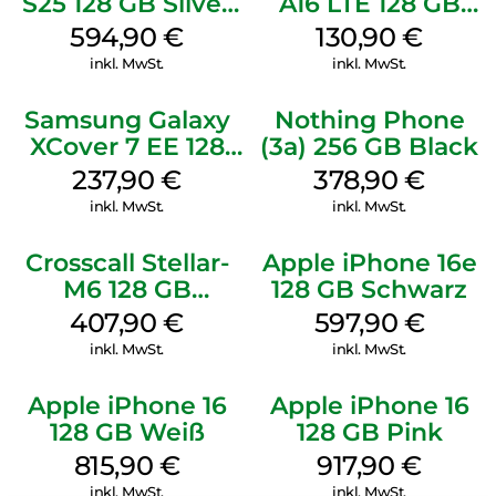
S25 128 GB Silver
A16 LTE 128 GB
Shadow
Black
594,90
€
130,90
€
inkl. MwSt.
inkl. MwSt.
Samsung Galaxy
Nothing Phone
XCover 7 EE 128
(3a) 256 GB Black
GB Black
237,90
€
378,90
€
inkl. MwSt.
inkl. MwSt.
Crosscall Stellar-
Apple iPhone 16e
M6 128 GB
128 GB Schwarz
Schwarz
407,90
€
597,90
€
inkl. MwSt.
inkl. MwSt.
Apple iPhone 16
Apple iPhone 16
128 GB Weiß
128 GB Pink
815,90
€
917,90
€
inkl. MwSt.
inkl. MwSt.