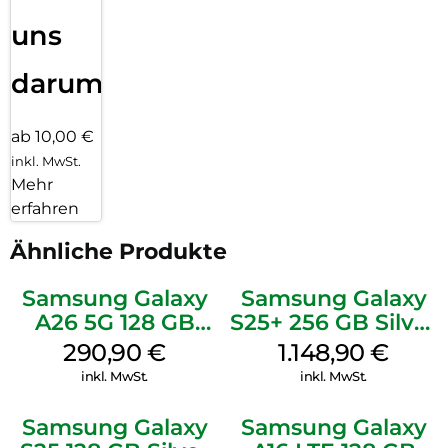
uns
darum!
ab 10,00 €
inkl. MwSt.
Mehr
erfahren
Ähnliche Produkte
Samsung Galaxy
Samsung Galaxy
A26 5G 128 GB
S25+ 256 GB Silver
White
Shadow
290,90
€
1.148,90
€
inkl. MwSt.
inkl. MwSt.
Samsung Galaxy
Samsung Galaxy