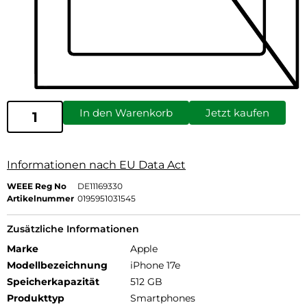
In den Warenkorb
Jetzt kaufen
Informationen nach EU Data Act
WEEE Reg No
DE11169330
Artikelnummer
0195951031545
Zusätzliche Informationen
Marke
Apple
Modellbezeichnung
iPhone 17e
Speicherkapazität
512 GB
Produkttyp
Smartphones