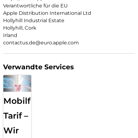
zwi­schen zeitlosem Schwarz, Weiß oder dem neuen zarten
Verantwortliche für die EU
Hellrosa.
Apple Distribution International Ltd
Hollyhill Industrial Estate
Hollyhill, Cork
Irland
contactus.de@euro.apple.com
Verwandte Services
Mobilfunk
Tarif –
Wir