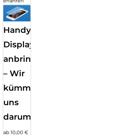
erfahren
Handy
Displayfolie
anbringen
– Wir
kümmern
uns
darum!
ab 10,00 €