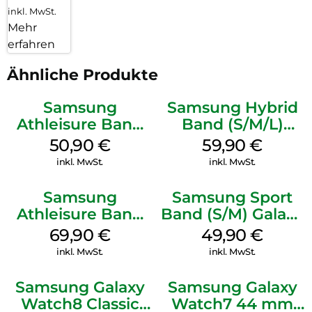
inkl. MwSt.
Mehr
erfahren
Ähnliche Produkte
Samsung
Samsung Hybrid
Athleisure Band
Band (S/M/L)
(M/L) Galaxy
Galaxy
50,90
€
59,90
€
Watch8/Watch8
Watch8/Watch8
inkl. MwSt.
inkl. MwSt.
Classic Green
Classic Blue
Samsung
Samsung Sport
Athleisure Band
Band (S/M) Galaxy
(M/L) Galaxy
Watch8/Watch8
69,90
€
49,90
€
Watch8/Watch8
Classic White
inkl. MwSt.
inkl. MwSt.
Classic Graphite
Samsung Galaxy
Samsung Galaxy
Watch8 Classic
Watch7 44 mm