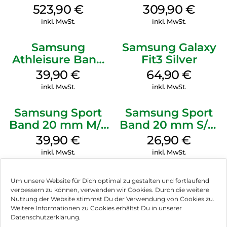
White
Green
523,90
€
309,90
€
inkl. MwSt.
inkl. MwSt.
Samsung
Samsung Galaxy
Athleisure Band
Fit3 Silver
M/L Galaxy
39,90
€
64,90
€
Watch7 Silver
inkl. MwSt.
inkl. MwSt.
Samsung Sport
Samsung Sport
Band 20 mm M/L
Band 20 mm S/M
Galaxy Watch4
Galaxy Watch4
39,90
€
26,90
€
Serie Graphite
Serie Graphite
inkl. MwSt.
inkl. MwSt.
Um unsere Website für Dich optimal zu gestalten und fortlaufend
verbessern zu können, verwenden wir Cookies. Durch die weitere
Nutzung der Website stimmst Du der Verwendung von Cookies zu.
Impressum
Weitere Informationen zu Cookies erhältst Du in unserer
Datenschutzerklärung.
AGB