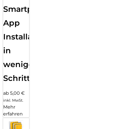
Sende eine Textnachricht, nimm einen Anruf an, hör Musik,
Smartphone
verwende Siri und erhalte Mitteilungen. Die Series 11 (GPS)
funktioniert mit deinem iPhone und im WLAN, damit du in
Verbindung bleibst.
App
Installation
in
wenigen
Schritten
ab 5,00 €
inkl. MwSt.
Mehr
erfahren