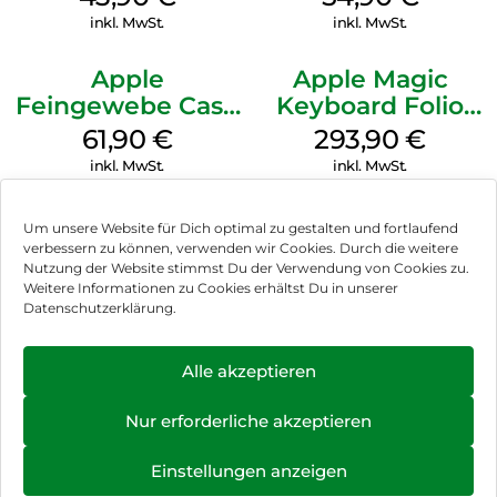
Transparent
inkl. MwSt.
inkl. MwSt.
Apple
Apple Magic
Feingewebe Case
Keyboard Folio
iPhone 15 Pro
iPad 10.9″ (10.Gen.)
61,90
€
293,90
€
MagSafe Schwarz
Weiß
inkl. MwSt.
inkl. MwSt.
Um unsere Website für Dich optimal zu gestalten und fortlaufend
verbessern zu können, verwenden wir Cookies. Durch die weitere
Nutzung der Website stimmst Du der Verwendung von Cookies zu.
Impressum
Weitere Informationen zu Cookies erhältst Du in unserer
Datenschutzerklärung.
AGB
Datenschutz
Alle akzeptieren
Vertrag widerrufen
Nur erforderliche akzeptieren
Hinweis zur Batterieentsorgung
Einstellungen anzeigen
Newsletter