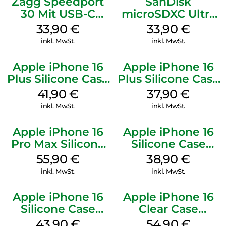
Zagg Speedport
SanDisk
30 Mit USB-C
microSDXC Ultra
Kabel Weiß
128 GB + Adapter
33,90
€
33,90
€
Mobile
inkl. MwSt.
inkl. MwSt.
Apple iPhone 16
Apple iPhone 16
Plus Silicone Case
Plus Silicone Case
MagSafe Stone
MagSafe Lake
41,90
€
37,90
€
Gray
Green
inkl. MwSt.
inkl. MwSt.
Apple iPhone 16
Apple iPhone 16
Pro Max Silicone
Silicone Case
Case MagSafe
MagSafe
55,90
€
38,90
€
Stone Gray
Ultramarine
inkl. MwSt.
inkl. MwSt.
Apple iPhone 16
Apple iPhone 16
Silicone Case
Clear Case
MagSafe Plum
MagSafe
43,90
€
54,90
€