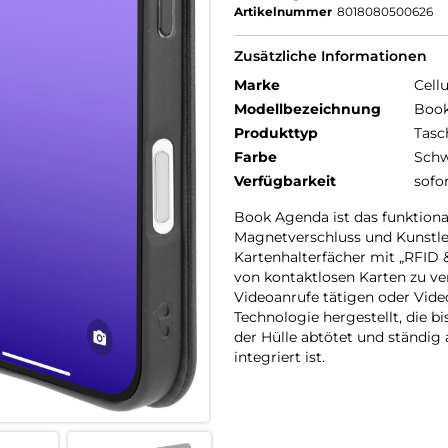
Artikelnummer
8018080500626
Zusätzliche Informationen
Marke
Cellu
Modellbezeichnung
Book
Produkttyp
Tasc
Farbe
Schw
Verfügbarkeit
sofo
Book Agenda ist das funktiona
Magnetverschluss und Kunstled
Kartenhalterfächer mit „RFID
von kontaktlosen Karten zu v
Videoanrufe tätigen oder Video
Technologie hergestellt, die 
der Hülle abtötet und ständig 
integriert ist.