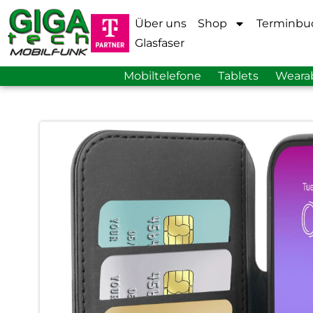
Über uns
Shop
Terminbu
Glasfaser
Mobiltelefone
Tablets
Weara