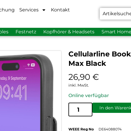
chung
Services
Kontakt
bles
Festnetz
Kopfhörer & Headsets
Smart Hom
Cellularline Boo
Max Black
26,90
€
inkl. MwSt.
Online verfügbar
In den Waren
WEEE Reg No
DE64088074