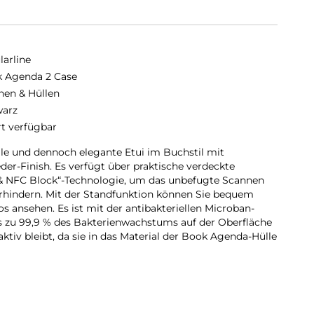
larline
 Agenda 2 Case
hen & Hüllen
arz
rt verfügbar
le und dennoch elegante Etui im Buchstil mit
er-Finish. Es verfügt über praktische verdeckte
 & NFC Block“-Technologie, um das unbefugte Scannen
erhindern. Mit der Standfunktion können Sie bequem
s ansehen. Es ist mit der antibakteriellen Microban-
bis zu 99,9 % des Bakterienwachstums auf der Oberfläche
aktiv bleibt, da sie in das Material der Book Agenda-Hülle