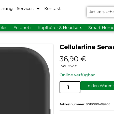
chung
Services
Kontakt
bles
Festnetz
Kopfhörer & Headsets
Smart Hom
Cellularline Sen
36,90
€
inkl. MwSt.
Online verfügbar
In den Waren
Artikelnummer
8018080499708