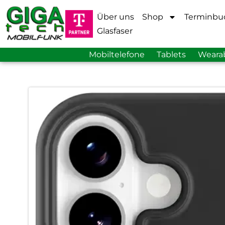
Über uns
Shop
Terminbu
Glasfaser
Mobiltelefone
Tablets
Weara