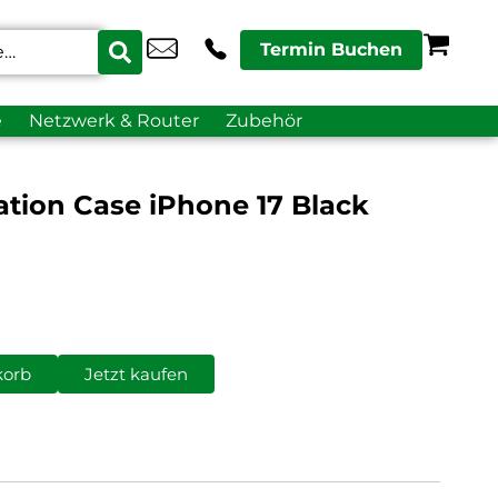
Termin Buchen
e
Netzwerk & Router
Zubehör
sation Case iPhone 17 Black
korb
Jetzt kaufen