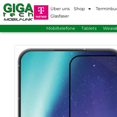
Über uns
Shop
Terminbu
Glasfaser
Mobiltelefone
Tablets
Weara