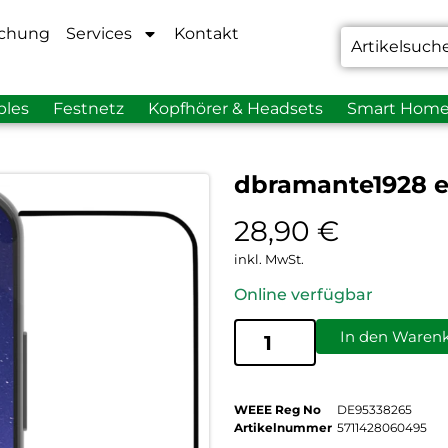
chung
Services
Kontakt
bles
Festnetz
Kopfhörer & Headsets
Smart Hom
dbramante1928 e
28,90
€
inkl. MwSt.
Online verfügbar
In den Waren
WEEE Reg No
DE95338265
Artikelnummer
5711428060495