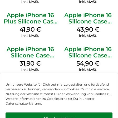
Stone Gray
inkl. MwSt.
inkl. MwSt.
Apple iPhone 16
Apple iPhone 16
Plus Silicone Case
Silicone Case
MagSafe Stone
MagSafe Plum
41,90
€
43,90
€
Gray
inkl. MwSt.
inkl. MwSt.
Apple iPhone 16
Apple iPhone 16
Silicone Case
Silicone Case
MagSafe Fuchsia
MagSafe Lake
31,90
€
54,90
€
Green
inkl. MwSt.
inkl. MwSt.
Um unsere Website für Dich optimal zu gestalten und fortlaufend
verbessern zu können, verwenden wir Cookies. Durch die weitere
Nutzung der Website stimmst Du der Verwendung von Cookies zu.
Impressum
Weitere Informationen zu Cookies erhältst Du in unserer
Datenschutzerklärung.
AGB
Datenschutz