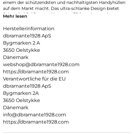
einem der schützendsten und nachhaltigsten Handyhüllen
auf dem Markt macht. Das ultra-schlanke Design bietet
Schutz bei Stößen von bis zu 4 m/13 ft und garantiert
Mehr lesen
maximalen Schutz ohne zusätzliches Volumen.
Herstellerinformation
dbramante1928 ApS
Bygmarken 2 A
3650 Oelstykke
Dänemark
webshop@dbramante1928.com
https://dbramante1928.com
Verantwortliche für die EU
dbramante1928 ApS
Bygmarken 2A
3650 Oelstykke
Dänemark
info@dbramante1928.com
https://dbramante1928.com