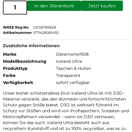
In den Warenkorb
Jetzt kaufen
WEEE Reg No
DE38765828
Artikelnummer
5711428061492
Zusätzliche Informationen
Marke
Dbramante1928
Modellbezeichnung
Iceland Ultra
Produkttyp
Taschen & Hüllen
Farbe
Transparent
Verfügbarkeit
sofort verfügbar
Unser bisher schützendstes Etui! Iceland Ultra ist mit D3O-
Material verstärkt, das den dünnsten und fortschrittlichsten
Schutz gegen Stöße bietet. D3O ist weltweit führend im
Schutz vor Stößen und wird von Profisportlern, Soldaten und
Motorradfahrern verwendet – wenn sie D3O vertrauen,
können Sie das auch. Iceland Ultra besteht auch aus
recyceltem Kunststoff und ist zu 100% recycelbar, was es zu