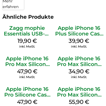
Mehr
erfahren
Ähnliche Produkte
Zagg mophie
Apple iPhone 16
Essentials USB-C-
Plus Silicone Case
20W Charger PD
MagSafe Plum
19,90
€
39,90
€
Weiß
inkl. MwSt.
inkl. MwSt.
Apple iPhone 16
Apple iPhone 16
Pro Max Silicone
Pro Max Silicone
Case MagSafe
Case MagSafe
47,90
€
34,90
€
Black
Denim
inkl. MwSt.
inkl. MwSt.
Apple iPhone 16
Apple iPhone 16
Pro Silicone Case
Pro Max Silicone
MagSafe Denim
Case MagSafe
47,90
€
55,90
€