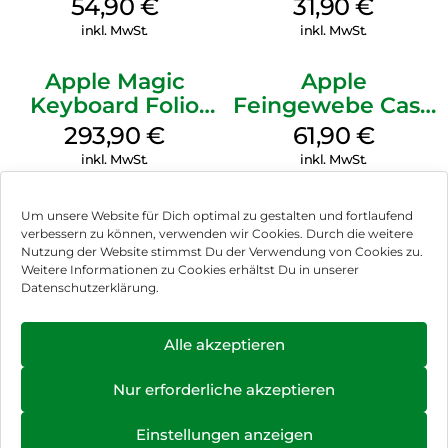
MagSafe Lake
MagSafe Fuchsia
54,90
€
31,90
€
Green
inkl. MwSt.
inkl. MwSt.
Apple Magic
Apple
Keyboard Folio
Feingewebe Case
iPad 10.9″ (10.Gen.)
iPhone 15 Pro
293,90
€
61,90
€
Weiß
MagSafe Schwarz
inkl. MwSt.
inkl. MwSt.
Um unsere Website für Dich optimal zu gestalten und fortlaufend
verbessern zu können, verwenden wir Cookies. Durch die weitere
Nutzung der Website stimmst Du der Verwendung von Cookies zu.
Impressum
Weitere Informationen zu Cookies erhältst Du in unserer
Datenschutzerklärung.
AGB
Datenschutz
Alle akzeptieren
Vertrag widerrufen
Nur erforderliche akzeptieren
Hinweis zur Batterieentsorgung
Einstellungen anzeigen