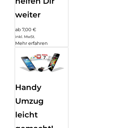
helfen Dir
weiter
ab 7,00 €
inkl. MwSt.
Mehr erfahren
Handy
Umzug
leicht