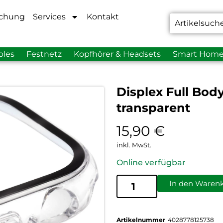
chung
Services
Kontakt
bles
Festnetz
Kopfhörer & Headsets
Smart Hom
Displex Full Bod
transparent
15,90
€
inkl. MwSt.
Online verfügbar
In den Waren
Artikelnummer
4028778125738