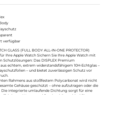
lex
 Body
layschutz
sparent
rt verfügbar
CH GLASS (FULL BODY ALL-IN-ONE PROTECTOR)
r Ihre Apple Watch Sichern Sie Ihre Apple Watch mit
ren Schutzlösungen: Das DISPLEX Premium
s echtem, extrem widerstandsfähigem 10H-Echtglas –
ayschutzfolien – und bietet zuverlässigen Schutz vor
ruch.
enten Rahmens aus stoßfestem Polycarbonat wird nicht
gesamte Gehäuse geschützt – ohne aufzutragen oder die
 Die integrierte umlaufende Dichtung sorgt für eine
r effektiv vor Wasser und Staub schützt – ideal für
or-Einsätze und den täglichen Gebrauch.
int-Beschichtung reduziert Fingerabdrücke und
rend die reaktionsschnelle Touch- und Button-