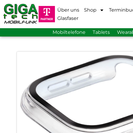
Über uns
Shop
Terminbu
Glasfaser
Mobiltelefone
Tablets
Weara