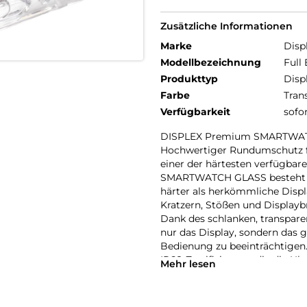
Zusätzliche Informationen
Marke
Disp
Modellbezeichnung
Full
Produkttyp
Disp
Farbe
Tran
Verfügbarkeit
sofo
DISPLEX Premium SMARTWAT
Hochwertiger Rundumschutz fü
einer der härtesten verfügba
SMARTWATCH GLASS besteht au
härter als herkömmliche Displ
Kratzern, Stößen und Displayb
Dank des schlanken, transpar
nur das Display, sondern das 
Bedienung zu beeinträchtigen.
IP68-Zertifizierung, die die Uh
Mehr lesen
sportliche Aktivitäten, Outdo
Eine High-Tech-Anti-Fingerpr
erleichtert die Reinigung, wäh