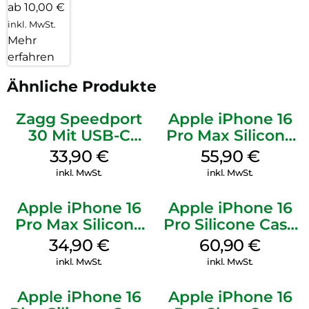
ab 10,00 €
inkl. MwSt.
Mehr
erfahren
Ähnliche Produkte
Zagg Speedport
Apple iPhone 16
30 Mit USB-C
Pro Max Silicone
Kabel Weiß
Case MagSafe
33,90
€
55,90
€
Stone Gray
inkl. MwSt.
inkl. MwSt.
Apple iPhone 16
Apple iPhone 16
Pro Max Silicone
Pro Silicone Case
Case MagSafe
MagSafe Stone
34,90
€
60,90
€
Denim
Gray
inkl. MwSt.
inkl. MwSt.
Apple iPhone 16
Apple iPhone 16