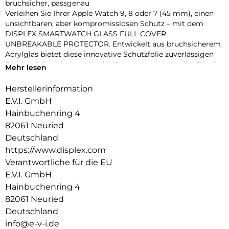
bruchsicher, passgenau
Verleihen Sie Ihrer Apple Watch 9, 8 oder 7 (45 mm), einen
unsichtbaren, aber kompromisslosen Schutz – mit dem
DISPLEX SMARTWATCH GLASS FULL COVER
UNBREAKABLE PROTECTOR. Entwickelt aus bruchsicherem
Acrylglas bietet diese innovative Schutzfolie zuverlässigen
Display-Schutz bei maximaler Transparenz und voller Touch-
Mehr lesen
Funktionalität.
Dank des vollflächig haftenden Edge-to-Edge-Designs mit
Herstellerinformation
3D-Kontur deckt die Folie das Display präzise bis zum Rand
E.V.I. GmbH
ab – perfekt für sportliche Einsätze, den Alltag oder den
Hainbuchenring 4
stilbewussten Nutzer. Eine High-Tech-Anti-Fingerprint-
82061 Neuried
Beschichtung schützt vor störenden Flecken und sorgt für
dauerhaft brillante Optik.
Deutschland
Die beiliegende Eco-Montagehilfe aus recyceltem PET (rPET)
https://www.displex.com
macht die Anbringung zum Kinderspiel: einfach, sicher,
Verantwortliche für die EU
blasenfrei – ohne Werkzeug oder Klebstoffreste.
E.V.I. GmbH
Produktvorteile im Überblick:
Hainbuchenring 4
Unzerbrechliches, stoßdämpfendes Acrylglas
3D Edge-to-Edge Kontur für nahtlose Abdeckung
82061 Neuried
Ultradünn – volle Touch-, Wisch- und Buttonfunktion
Deutschland
High-Tech-Anti-Fingerprint-Beschichtung für klare Sicht
info@e-v-i.de
Nachhaltiger Eco-Applikator (rPET) für einfache Montage