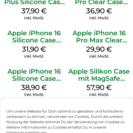
Plus Silicone Case
Pro Clear Case
MagSafe Lake
MagSafe
37,90
€
36,90
€
Green
Transparent
inkl. MwSt.
inkl. MwSt.
Apple iPhone 16
Apple iPhone 16
Silicone Case
Pro Max Clear
MagSafe Fuchsia
Case MagSafe
31,90
€
29,90
€
Transparent
inkl. MwSt.
inkl. MwSt.
Apple iPhone 16
Apple Silikon Case
Silicone Case
mit MagSafe
MagSafe
iPhone 14 Pro
38,90
€
57,90
€
Ultramarine
(PRODUCT)RED
inkl. MwSt.
inkl. MwSt.
Um unsere Website für Dich optimal zu gestalten und fortlaufend
verbessern zu können, verwenden wir Cookies. Durch die weitere
Nutzung der Website stimmst Du der Verwendung von Cookies zu.
Impressum
Weitere Informationen zu Cookies erhältst Du in unserer
Datenschutzerklärung.