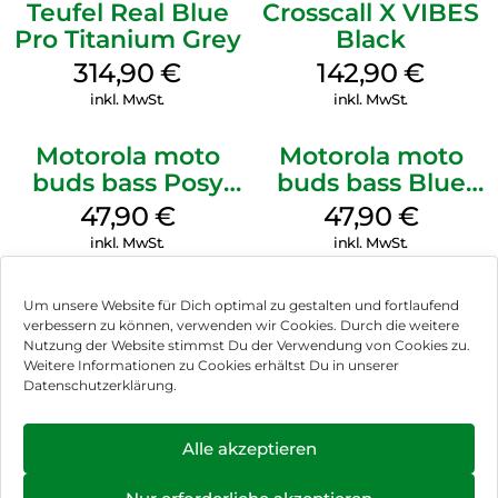
Teufel Real Blue
Crosscall X VIBES
Pro Titanium Grey
Black
314,90
€
142,90
€
inkl. MwSt.
inkl. MwSt.
Motorola moto
Motorola moto
buds bass Posy
buds bass Blue
Green
Jewel
47,90
€
47,90
€
inkl. MwSt.
inkl. MwSt.
Um unsere Website für Dich optimal zu gestalten und fortlaufend
verbessern zu können, verwenden wir Cookies. Durch die weitere
Nutzung der Website stimmst Du der Verwendung von Cookies zu.
Impressum
Weitere Informationen zu Cookies erhältst Du in unserer
Datenschutzerklärung.
AGB
Datenschutz
Alle akzeptieren
Vertrag widerrufen