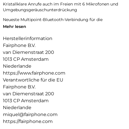
Kristallklare Anrufe auch im Freien mit 6 Mikrofonen und
Umgebungsgeräuschunterdrückung
Neueste Multipoint-Bluetooth-Verbindung für die
gleichzeitige Verbindung mit mehreren Geräten
Mehr lesen
IP54 für Schweiß- und Witterungsbeständigkeit (für
Herstellerinformation
Ohrstöpsel)
Fairphone B.V.
Benutzerdefinierter 8-Band-EQ zur Anpassung der Ohrhörer
van Diemenstraat 200
an Ihre Wünsche per App
1013 CP Amsterdam
Niederlande
Bis zu 6 Stunden + 25 Stunden Spielzeit (inkl. Tasche)
https://www.fairphone.com
Designed to last:
Verantwortliche für die EU
Reparierbare Ohrstöpsel mit austauschbaren Batterien
Fairphone B.V.
(Ohrhörer und Gehäuse) und modularem Gehäuse
van Diemenstraat 200
3 Jahre erweiterte Garantie
1013 CP Amsterdam
Hergestellt aus fairen (Gold, Kobalt, Silber, Kupfer) und
Niederlande
recycelten (Kunststoff, Zinn, seltene Erden) Materialien
miquel@fairphone.com
https://fairphone.com
Bonus für existenzsichernde Löhne und
Arbeitnehmerbeteiligung