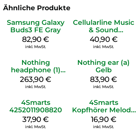
Ähnliche Produkte
Klimabewusst und elektronikmüll neutral
Produktabmessungen je Earbud:
Samsung Galaxy
Cellularline Music
Breite: 24,6 mm, Höhe: 28,7 mm, Länge:21 mm
Buds3 FE Gray
& Sound
Gewicht: 5 gr pro Ohrhörer
Bluetooth
82,90
€
40,90
€
Headphone MAXI
inkl. MwSt.
inkl. MwSt.
3 Purple
Nothing
Nothing ear (a)
headphone (1)
Gelb
Schwarz
263,90
€
83,90
€
inkl. MwSt.
inkl. MwSt.
4Smarts
4Smarts
4252011908820
Kopfhörer Melody
Digital USB-C
37,90
€
16,90
€
Weiß
inkl. MwSt.
inkl. MwSt.