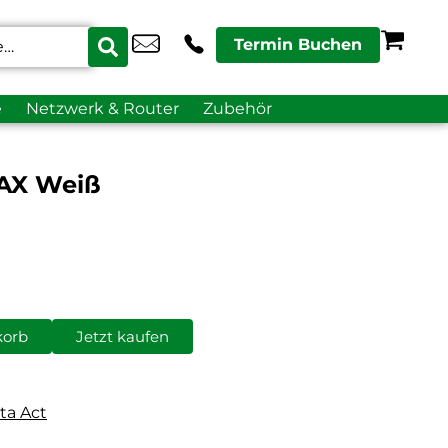
Termin Buchen
e
Netzwerk & Router
Zubehör
 AX Weiß
korb
Jetzt kaufen
ta Act