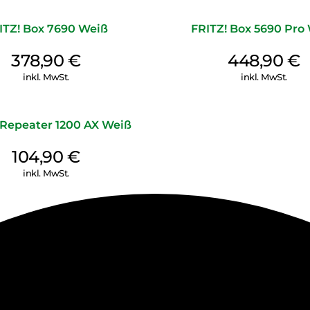
ITZ! Box 7690 Weiß
FRITZ! Box 5690 Pro
378,90
€
448,90
€
inkl. MwSt.
inkl. MwSt.
 Repeater 1200 AX Weiß
104,90
€
inkl. MwSt.