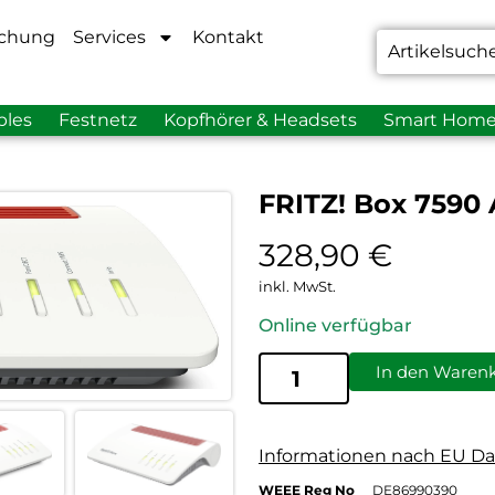
chung
Services
Kontakt
bles
Festnetz
Kopfhörer & Headsets
Smart Hom
FRITZ! Box 7590
328,90
€
inkl. MwSt.
Online verfügbar
In den Waren
Informationen nach EU Da
WEEE Reg No
DE86990390