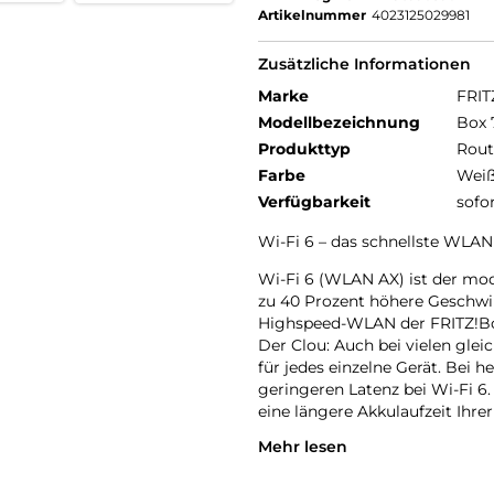
Artikelnummer
4023125029981
Zusätzliche Informationen
Marke
FRIT
Modellbezeichnung
Box 
Produkttyp
Rout
Farbe
Wei
Verfügbarkeit
sofo
Wi-Fi 6 – das schnellste WLAN f
Wi-Fi 6 (WLAN AX) ist der mo
zu 40 Prozent höhere Geschwi
Highspeed-WLAN der FRITZ!Box
Der Clou: Auch bei vielen glei
für jedes einzelne Gerät. Bei h
geringeren Latenz bei Wi-Fi 6.
eine längere Akkulaufzeit Ihrer
Mehr lesen
Natürlich unterstützt die FR
für volle Kompatibilität mit al