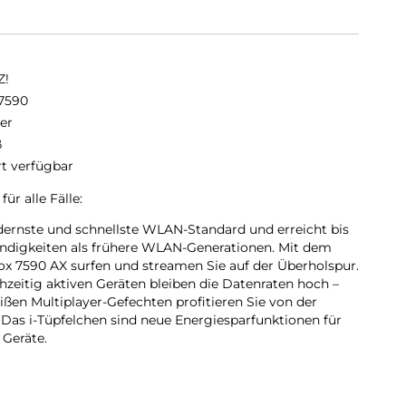
Z!
7590
er
ß
rt verfügbar
ür alle Fälle:
dernste und schnellste WLAN-Standard und erreicht bis
ndigkeiten als frühere WLAN-Generationen. Mit dem
 7590 AX surfen und streamen Sie auf der Überholspur.
chzeitig aktiven Geräten bleiben die Datenraten hoch –
eißen Multiplayer-Gefechten profitieren Sie von der
 Das i-Tüpfelchen sind neue Energiesparfunktionen für
 Geräte.
ITZ!Box 7590 AX bewährte Standards wie WLAN AC und N
len Geräten.