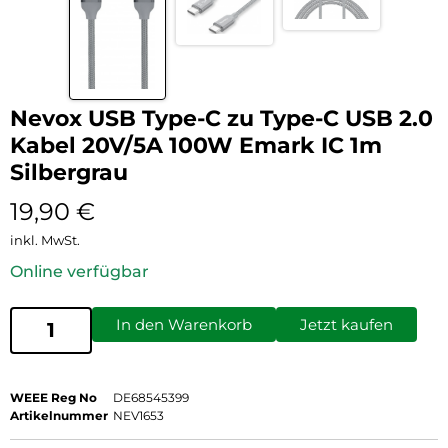
Nevox USB Type-C zu Type-C USB 2.0
Kabel 20V/5A 100W Emark IC 1m
Silbergrau
19,90
€
inkl. MwSt.
Online verfügbar
In den Warenkorb
Jetzt kaufen
WEEE Reg No
DE68545399
Artikelnummer
NEV1653