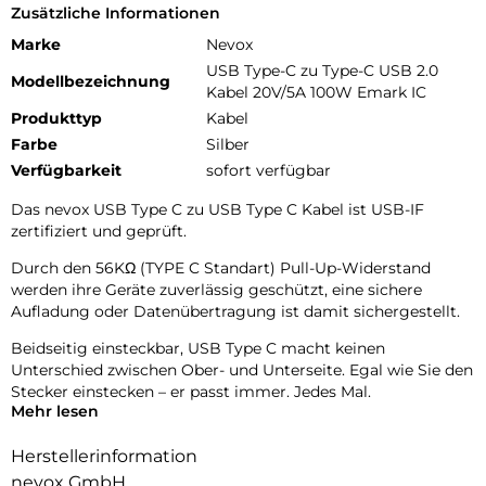
Zusätzliche Informationen
Marke
Nevox
USB Type-C zu Type-C USB 2.0
Modellbezeichnung
Kabel 20V/5A 100W Emark IC
Produkttyp
Kabel
Farbe
Silber
Verfügbarkeit
sofort verfügbar
Das nevox USB Type C zu USB Type C Kabel ist USB-IF
zertifiziert und geprüft.
Durch den 56KΩ (TYPE C Standart) Pull-Up-Widerstand
werden ihre Geräte zuverlässig geschützt, eine sichere
Aufladung oder Datenübertragung ist damit sichergestellt.
Beidseitig einsteckbar, USB Type C macht keinen
Unterschied zwischen Ober- und Unterseite. Egal wie Sie den
Stecker einstecken – er passt immer. Jedes Mal.
Mehr lesen
Der Type C Stecker ist nach der neuesten Technologie aus
einem Stück gefertigt. Somit hat dieser keine Faltkanten
Herstellerinformation
und ist damit langlebiger und robuster.
nevox GmbH