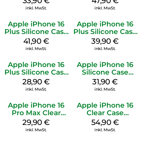
33,90
€
47,90
€
Mobile
inkl. MwSt.
inkl. MwSt.
Apple iPhone 16
Apple iPhone 16
Plus Silicone Case
Plus Silicone Case
MagSafe Stone
MagSafe Plum
41,90
€
39,90
€
Gray
inkl. MwSt.
inkl. MwSt.
Apple iPhone 16
Apple iPhone 16
Plus Silicone Case
Silicone Case
MagSafe Black
MagSafe Fuchsia
28,90
€
31,90
€
inkl. MwSt.
inkl. MwSt.
Apple iPhone 16
Apple iPhone 16
Pro Max Clear
Clear Case
Case MagSafe
MagSafe
29,90
€
54,90
€
Transparent
Transparent
inkl. MwSt.
inkl. MwSt.