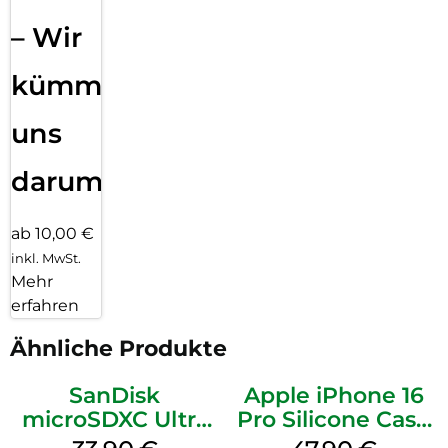
– Wir
kümmern
uns
darum!
ab 10,00 €
inkl. MwSt.
Mehr
erfahren
Ähnliche Produkte
SanDisk
Apple iPhone 16
microSDXC Ultra
Pro Silicone Case
128 GB + Adapter
MagSafe Denim