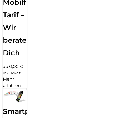
Mobilfunk
Klicks entfernt: Kombiniere deinen Displayschutz und deine
Hülle mit PanzerGlass PicturePerfect oder Hoops.
Tarif –
P.S. Und wie alle unsere Produkte wird auch Ceramic Schutz
in einer recycelbaren FSC-zertifizierten Verpackung geliefert.
Wir
beraten
Dich
ab 0,00 €
inkl. MwSt.
Mehr
erfahren
Smartphone