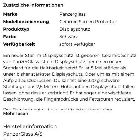
Zusätzliche Informationen
Marke
Panzerglass
Modellbezeichnung
Ceramic Screen Protector
Produkttyp
Displayschutz
Farbe
Schwarz
Verfügbarkeit
sofort verfügbar
Ein neuer Star im Displayschutz ist geboren! Ceramic Schutz
von PanzerGlass ist ein Displayschutz, der einen neuen
Standard für die Haltbarkeit setzt! Er ist 5 Mal stärker als
unser bisher stärkster Displayschutz. Oder um es mit einem
Aufprall auszudrücken: Du kannst eine 320 g schwere
Stahlkugel aus 2,5 Metern Höhe auf den Displayschutz fallen
lassen, ohne dass er zerbricht! Er hat sogar eine wischfeste
Beschichtung, die Fingerabdrücke und Fettspuren reduziert.
Der Displayschutz ist aus zertifizierter japanischer
Mehr lesen
Glaskeramik von Ohara hergestellt. Glaskeramik ist eines der
kratzfestesten Materialien der Welt und enthält eingebettete,
Herstellerinformation
für das bloße Auge unsichtbare Kristalle, die verhindern, dass
PanzerGlass A/S
sich Risse ausbreiten, und die eine Festigkeit ermöglichen,