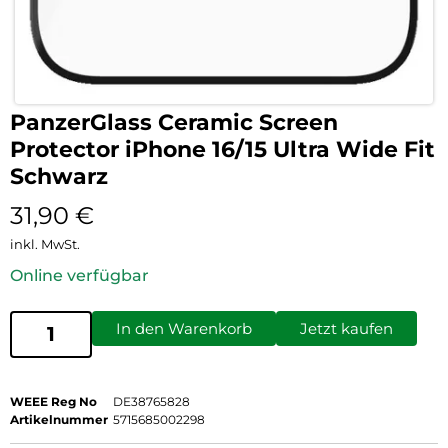
PanzerGlass Ceramic Screen
Protector iPhone 16/15 Ultra Wide Fit
Schwarz
31,90
€
inkl. MwSt.
Online verfügbar
In den Warenkorb
Jetzt kaufen
WEEE Reg No
DE38765828
Artikelnummer
5715685002298