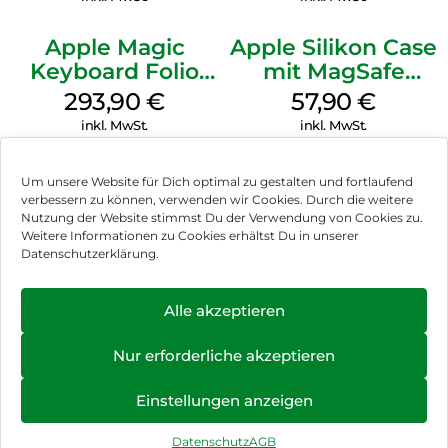
Apple Magic
Apple Silikon Case
Keyboard Folio
mit MagSafe
iPad 10.9″ (10.Gen.)
iPhone 14 Pro
293,90
€
57,90
€
Weiß
(PRODUCT)RED
inkl. MwSt.
inkl. MwSt.
Um unsere Website für Dich optimal zu gestalten und fortlaufend
verbessern zu können, verwenden wir Cookies. Durch die weitere
Nutzung der Website stimmst Du der Verwendung von Cookies zu.
Impressum
Weitere Informationen zu Cookies erhältst Du in unserer
Datenschutzerklärung.
AGB
Datenschutz
Alle akzeptieren
Vertrag widerrufen
Nur erforderliche akzeptieren
Hinweis zur Batterieentsorgung
Einstellungen anzeigen
Newsletter
Datenschutz
AGB
©
2026
, Brodos AG – All Rights Reserved.