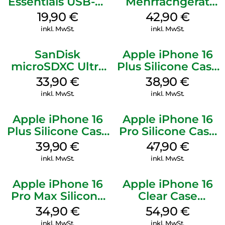
Essentials USB-C-
Mehrfachgerät
20W Charger PD
Luna Grey
19,90
€
42,90
€
Weiß
inkl. MwSt.
inkl. MwSt.
SanDisk
Apple iPhone 16
microSDXC Ultra
Plus Silicone Case
128 GB + Adapter
MagSafe Denim
33,90
€
38,90
€
Mobile
inkl. MwSt.
inkl. MwSt.
Apple iPhone 16
Apple iPhone 16
Plus Silicone Case
Pro Silicone Case
MagSafe Plum
MagSafe Denim
39,90
€
47,90
€
inkl. MwSt.
inkl. MwSt.
Apple iPhone 16
Apple iPhone 16
Pro Max Silicone
Clear Case
Case MagSafe
MagSafe
34,90
€
54,90
€
Denim
Transparent
inkl. MwSt.
inkl. MwSt.