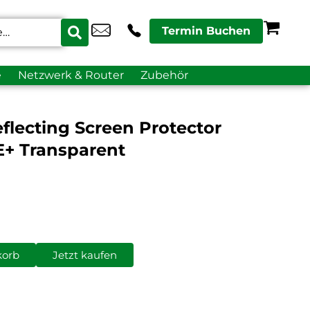
Termin Buchen
e
Netzwerk & Router
Zubehör
lecting Screen Protector
E+ Transparent
korb
Jetzt kaufen