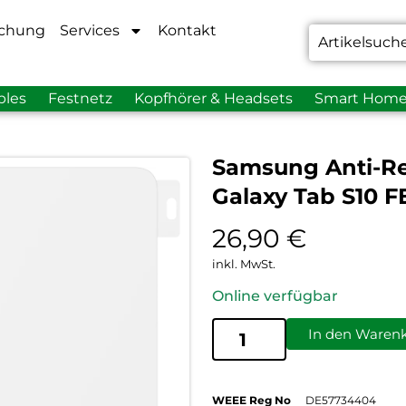
chung
Services
Kontakt
bles
Festnetz
Kopfhörer & Headsets
Smart Hom
Samsung Anti-Ref
Galaxy Tab S10 F
26,90
€
inkl. MwSt.
Online verfügbar
In den Waren
WEEE Reg No
DE57734404