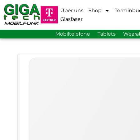
Über uns
Shop
Terminbu
Glasfaser
Mobiltelefone
Tablets
Weara