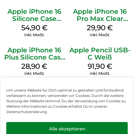
Apple iPhone 16
Apple iPhone 16
Silicone Case
Pro Max Clear
MagSafe Black
Case MagSafe
54,90
€
29,90
€
Transparent
inkl. MwSt.
inkl. MwSt.
Apple iPhone 16
Apple Pencil USB-
Plus Silicone Case
C Weiß
MagSafe Black
28,90
€
91,90
€
inkl. MwSt.
inkl. MwSt.
Um unsere Website für Dich optimal zu gestalten und fortlaufend
verbessern zu können, verwenden wir Cookies. Durch die weitere
Nutzung der Website stimmst Du der Verwendung von Cookies zu.
Impressum
Weitere Informationen zu Cookies erhältst Du in unserer
Datenschutzerklärung.
AGB
Datenschutz
Alle akzeptieren