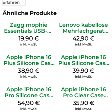
erfahren
Ähnliche Produkte
Zagg mophie
Lenovo kabellose
Essentials USB-C-
Mehrfachgerät
20W Charger PD
Luna Grey
19,90
€
42,90
€
Weiß
inkl. MwSt.
inkl. MwSt.
Apple iPhone 16
Apple iPhone 16
Plus Silicone Case
Plus Silicone Case
MagSafe Denim
MagSafe Plum
38,90
€
39,90
€
inkl. MwSt.
inkl. MwSt.
Apple iPhone 16
Apple iPhone 16
Pro Silicone Case
Pro Clear Case
MagSafe Black
MagSafe
54,90
€
35,90
€
Transparent
inkl. MwSt.
inkl. MwSt.