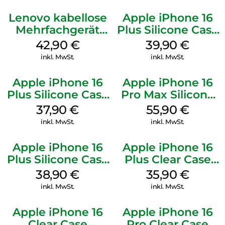
Lenovo kabellose
Apple iPhone 16
Mehrfachgerät
Plus Silicone Case
Luna Grey
MagSafe Plum
42,90
€
39,90
€
inkl. MwSt.
inkl. MwSt.
Apple iPhone 16
Apple iPhone 16
Plus Silicone Case
Pro Max Silicone
MagSafe Lake
Case MagSafe
37,90
€
55,90
€
Green
Stone Gray
inkl. MwSt.
inkl. MwSt.
Apple iPhone 16
Apple iPhone 16
Plus Silicone Case
Plus Clear Case
MagSafe Denim
MagSafe
38,90
€
35,90
€
Transparent
inkl. MwSt.
inkl. MwSt.
Apple iPhone 16
Apple iPhone 16
Clear Case
Pro Clear Case