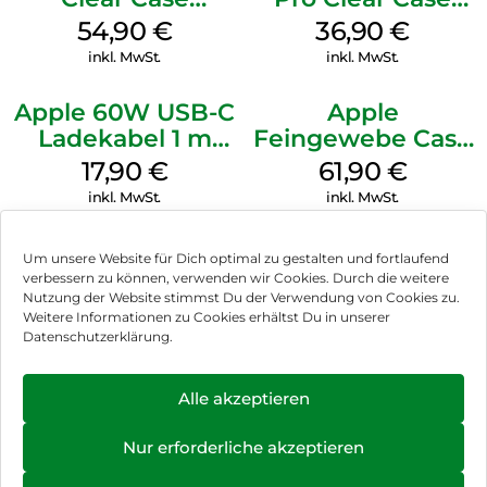
MagSafe
MagSafe
54,90
€
36,90
€
Transparent
Transparent
inkl. MwSt.
inkl. MwSt.
Apple 60W USB-C
Apple
Ladekabel 1 m
Feingewebe Case
Weiß
iPhone 15 Pro
17,90
€
61,90
€
MagSafe Schwarz
inkl. MwSt.
inkl. MwSt.
Um unsere Website für Dich optimal zu gestalten und fortlaufend
verbessern zu können, verwenden wir Cookies. Durch die weitere
Nutzung der Website stimmst Du der Verwendung von Cookies zu.
Impressum
Weitere Informationen zu Cookies erhältst Du in unserer
Datenschutzerklärung.
AGB
Datenschutz
Alle akzeptieren
Können wir Dir behilflich sein?
Vertrag widerrufen
Nur erforderliche akzeptieren
Hinweis zur Batterieentsorgung