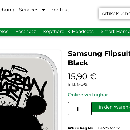
chung
Services
Kontakt
bles
Festnetz
Kopfhörer & Headsets
Smart Hom
Samsung Flipsui
Black
15,90
€
inkl. MwSt.
Online verfügbar
In den Waren
WEEE Reg No
DE57734404