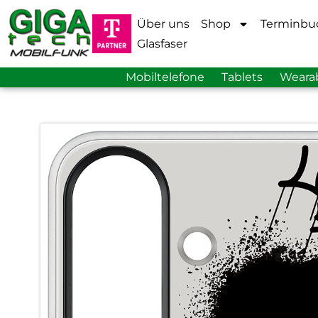
Über uns
Shop
Terminbu
Glasfaser
Mobiltelefone
Tablets
Weara