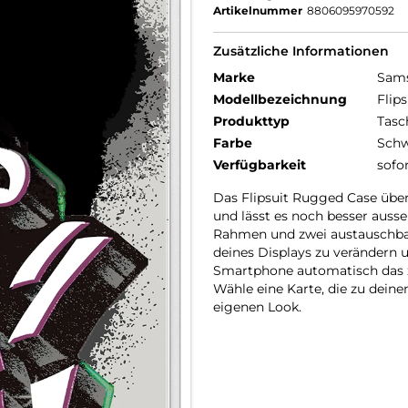
Artikelnummer
8806095970592
Zusätzliche Informationen
Marke
Sam
Modellbezeichnung
Flip
Produkttyp
Tasc
Farbe
Schw
Verfügbarkeit
sofo
Das Flipsuit Rugged Case über
und lässt es noch besser auss
Rahmen und zwei austauschbar
deines Displays zu verändern
Smartphone automatisch das z
Wähle eine Karte, die zu dei
eigenen Look.