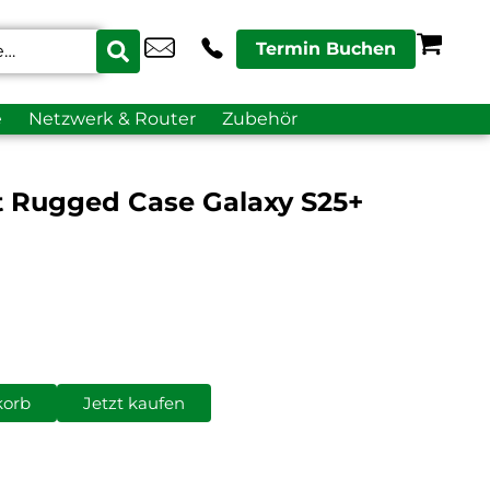
Termin Buchen
e
Netzwerk & Router
Zubehör
t Rugged Case Galaxy S25+
korb
Jetzt kaufen