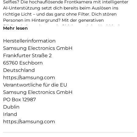
Selfies? Die hochauflösende Frontkamera mit intelligenter
AI-Unterstützung setzt dich bereits beim Auslösen ins
richtige Licht – und das ganz ohne Filter. Dich stören
Personen im Hintergrund? Mit der generativen
Bildbearbeitung kannst du Objekte auch im Nachhinein
Mehr lesen
einfach entfernen, verschieben oder in der Größe ändern.
Schon sieht dein Foto so aus, wie du es dir vorgestellt hast –
Herstellerinformation
perfekt für deinen nächsten Post. Damit dein kreativer Flow
Samsung Electronics GmbH
nicht ins Stocken gerät, performt im Inneren des Galaxy S25
Frankfurter Straße 2
FE ein Prozessor auf Flagship-Niveau. So läuft nicht nur
65760 Eschborn
deine Bild- und Videobearbeitung flüssig – mit Hilfe von
Galaxy AI-Funktionen und Google Gemini sicherst du dir
Deutschland
auch volle AI-Power für deine täglichen Aufgaben. Selbst
https://samsung.com
über die Batterielaufzeit deines Galaxy S25 FE musst du dir
Verantwortliche für die EU
so gut wie keine Gedanken machen. Der ausdauernde Akku
Samsung Electronics GmbH
ermöglicht dir, dass du jeden Moment mit deinem
PO Box 12987
Smartphone genießen kannst.
Dublin
Irland
https://samsung.com