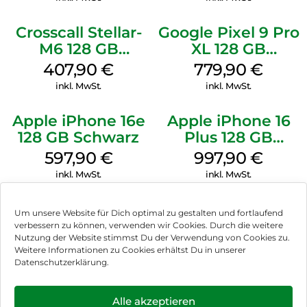
Crosscall Stellar-
Google Pixel 9 Pro
M6 128 GB
XL 128 GB
Schwarz
Obsidian
407,90
€
779,90
€
inkl. MwSt.
inkl. MwSt.
Apple iPhone 16e
Apple iPhone 16
128 GB Schwarz
Plus 128 GB
Schwarz
597,90
€
997,90
€
inkl. MwSt.
inkl. MwSt.
Um unsere Website für Dich optimal zu gestalten und fortlaufend
verbessern zu können, verwenden wir Cookies. Durch die weitere
Nutzung der Website stimmst Du der Verwendung von Cookies zu.
Impressum
Weitere Informationen zu Cookies erhältst Du in unserer
Datenschutzerklärung.
AGB
Datenschutz
Alle akzeptieren
Können wir Dir behilflich sein?