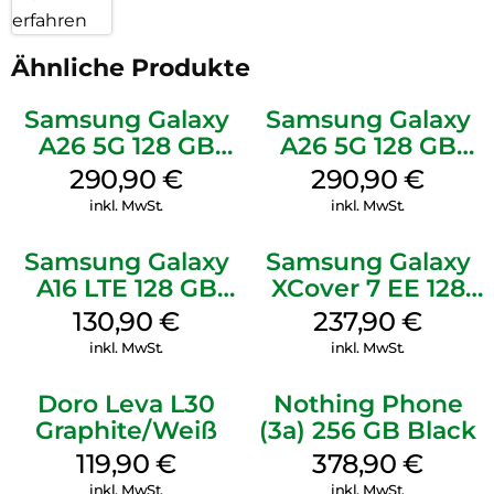
erfahren
Ähnliche Produkte
Samsung Galaxy
Samsung Galaxy
A26 5G 128 GB
A26 5G 128 GB
White
Mint
290,90
€
290,90
€
inkl. MwSt.
inkl. MwSt.
Samsung Galaxy
Samsung Galaxy
A16 LTE 128 GB
XCover 7 EE 128
Black
GB Black
130,90
€
237,90
€
inkl. MwSt.
inkl. MwSt.
Doro Leva L30
Nothing Phone
Graphite/Weiß
(3a) 256 GB Black
119,90
€
378,90
€
inkl. MwSt.
inkl. MwSt.