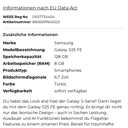
Informationen nach EU Data Act
WEEE Reg No
DE57734404
Artikelnummer
8806097645023
Zusätzliche Informationen
Marke
Samsung
Modellbezeichnung
Galaxy S25 FE
Speicherkapazität
128 GB
Arbeitsspeicher (RAM)
8 GB
Produkttyp
Smartphones
Bildschirmdiagonale
6,7 Zoll
Farbe
Türkis
Verfügbarkeit
sofort verfügbar
Du liebst das Look and Feel der Galaxy S-Serie? Dann liegst
du mit dem Galaxy S25 FE genau richtig. Es bringt dir nicht
nur das ikonische Design – auch in Sachen Leistung,
Ausdauer und AI-Funktionen bekommst du Flagship-
Features zu einem smarten Preis. Bereit für traumhafte