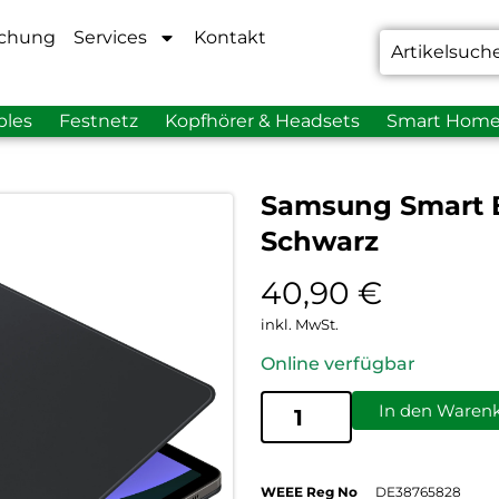
chung
Services
Kontakt
bles
Festnetz
Kopfhörer & Headsets
Smart Hom
Samsung Smart B
Schwarz
40,90
€
inkl. MwSt.
Online verfügbar
In den Waren
WEEE Reg No
DE38765828