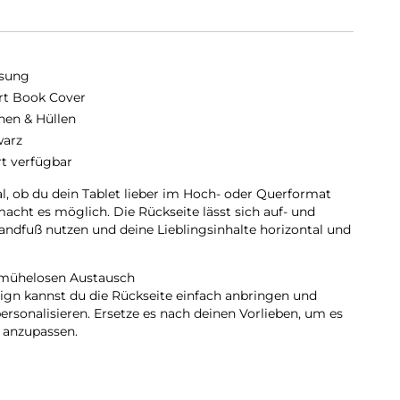
sung
t Book Cover
hen & Hüllen
arz
rt verfügbar
l, ob du dein Tablet lieber im Hoch- oder Querformat
acht es möglich. Die Rückseite lässt sich auf- und
tandfuß nutzen und deine Lieblingsinhalte horizontal und
 mühelosen Austausch
gn kannst du die Rückseite einfach anbringen und
rsonalisieren. Ersetze es nach deinen Vorlieben, um es
 anzupassen.
hemodus:
enn du das Smart Book Cover öffnest. So kannst du im