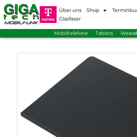
Über uns
Shop
Terminbu
Glasfaser
Mobiltelefone
Tablets
Weara