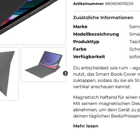
Artikelnummer
8806095119229
Zusätzliche Informationen
Marke
Sam
Modellbezeichnung
Smar
Produkttyp
Tasc
Farbe
Schw
Verfügbarkeit
sofo
Du entscheidest wie rum – ega
nutzt, das Smart Book Cover m
zuklappen, sodass du sie als S
vertikal anschauen kannst.
Magnetisch haftend für einen
Mit seinem magnetischen Desi
abnehmen, um dein Gerät zu pe
deinen täglichen Bedürfnissen
Mehr lesen
Automatischer Weck- und Ru
Dein Tablet geht sofort an, w