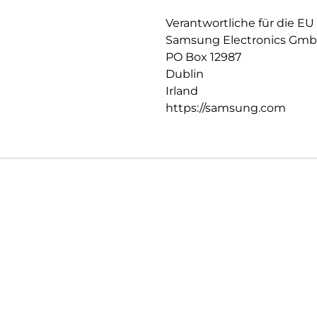
Handumdrehen mit deinen Auf
Tablet geschlossen hast und w
Verantwortliche für die EU
Samsung Electronics Gm
PO Box 12987
Dublin
Irland
https://samsung.com