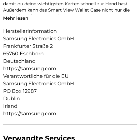
damit du deine wichtigsten Karten schnell zur Hand hast.
Außerdem kann das Smart View Wallet Case nicht nur die
Rückseite deines Smartphones,
Mehr lesen
sondern auch das Display vor Kratzern und bei Stürzen
schützen.
Herstellerinformation
Samsung Electronics GmbH
Frankfurter Straße 2
65760 Eschborn
Deutschland
https://samsung.com
Verantwortliche für die EU
Samsung Electronics GmbH
PO Box 12987
Dublin
Irland
https://samsung.com
Verwandte Services