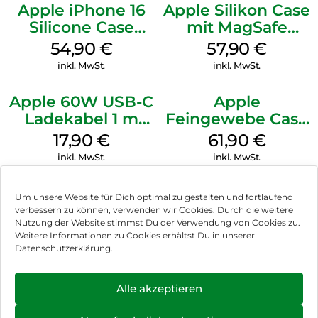
Apple iPhone 16
Apple Silikon Case
Silicone Case
mit MagSafe
MagSafe Lake
iPhone 14 Pro
54,90
€
57,90
€
Green
(PRODUCT)RED
inkl. MwSt.
inkl. MwSt.
Apple 60W USB-C
Apple
Ladekabel 1 m
Feingewebe Case
Weiß
iPhone 15 Pro
17,90
€
61,90
€
MagSafe Schwarz
inkl. MwSt.
inkl. MwSt.
Um unsere Website für Dich optimal zu gestalten und fortlaufend
verbessern zu können, verwenden wir Cookies. Durch die weitere
Nutzung der Website stimmst Du der Verwendung von Cookies zu.
Impressum
Weitere Informationen zu Cookies erhältst Du in unserer
Datenschutzerklärung.
AGB
Datenschutz
Alle akzeptieren
Vertrag widerrufen