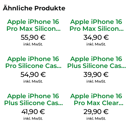
Ähnliche Produkte
Apple iPhone 16
Apple iPhone 16
Pro Max Silicone
Pro Max Silicone
Case MagSafe
Case MagSafe
55,90
€
34,90
€
Stone Gray
Denim
inkl. MwSt.
inkl. MwSt.
Apple iPhone 16
Apple iPhone 16
Pro Silicone Case
Plus Silicone Case
MagSafe Black
MagSafe Plum
54,90
€
39,90
€
inkl. MwSt.
inkl. MwSt.
Apple iPhone 16
Apple iPhone 16
Plus Silicone Case
Pro Max Clear
MagSafe Stone
Case MagSafe
41,90
€
29,90
€
Gray
Transparent
inkl. MwSt.
inkl. MwSt.