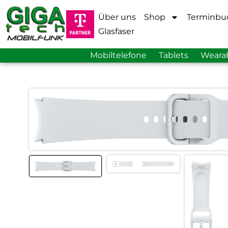
Über uns
Shop
Terminbu
Glasfaser
Mobiltelefone
Tablets
Weara