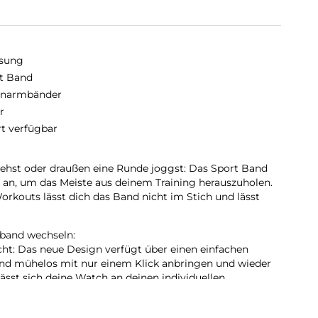
sung
t Band
enarmbänder
r
rt verfügbar
 gehst oder draußen eine Runde joggst: Das Sport Band
 an, um das Meiste aus deinem Training herauszuholen.
rkouts lässt dich das Band nicht im Stich und lässt
mband wechseln:
: Das neue Design verfügt über einen einfachen
d mühelos mit nur einem Klick anbringen und wieder
ässt sich deine Watch an deinen individuellen
t Bands sind sowohl mit der Watch6 als auch mit der