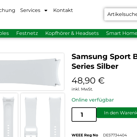
chung
Services
Kontakt
bles
Festnetz
Kopfhörer & Headsets
Smart Hom
Samsung Sport 
Series Silber
48,90
€
inkl. MwSt.
Online verfügbar
In den Waren
WEEE Reg No
DE57734404