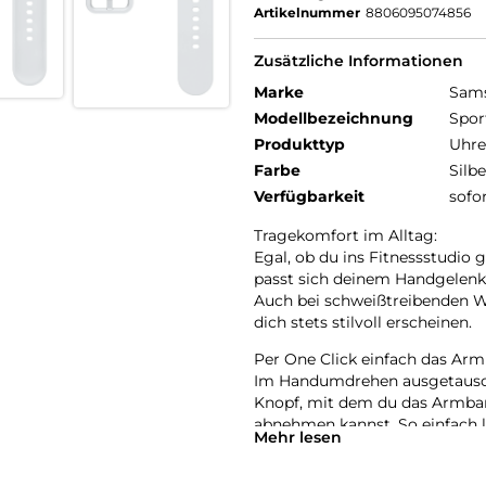
Artikelnummer
8806095074856
Zusätzliche Informationen
Marke
Sam
Modellbezeichnung
Spor
Produkttyp
Uhr
Farbe
Silbe
Verfügbarkeit
sofo
Tragekomfort im Alltag:
Egal, ob du ins Fitnessstudio
passt sich deinem Handgelenk
Auch bei schweißtreibenden Wo
dich stets stilvoll erscheinen.
Per One Click einfach das Ar
Im Handumdrehen ausgetauscht
Knopf, mit dem du das Armban
abnehmen kannst. So einfach l
Mehr lesen
Geschmack anpassen. Die Spor
Watch6 Classic kompatibel.