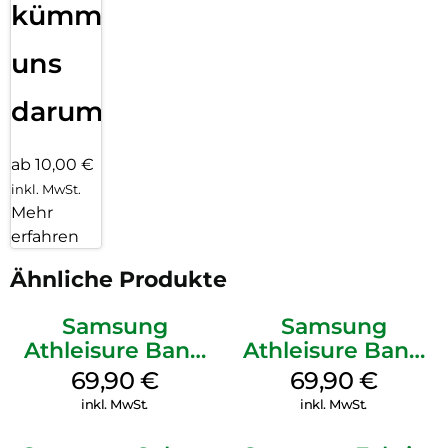
kümmern
uns
darum!
ab 10,00 €
inkl. MwSt.
Mehr
erfahren
Ähnliche Produkte
Samsung
Samsung
Athleisure Band
Athleisure Band
(M/L) Galaxy
(S/M) Galaxy
69,90
€
69,90
€
Watch8/Watch8
Watch8/Watch8
inkl. MwSt.
inkl. MwSt.
Classic Graphite
Classic Sage