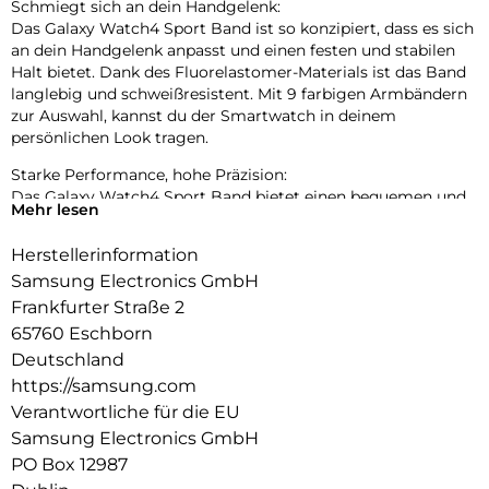
Schmiegt sich an dein Handgelenk:
Das Galaxy Watch4 Sport Band ist so konzipiert, dass es sich
an dein Handgelenk anpasst und einen festen und stabilen
Halt bietet. Dank des Fluorelastomer-Materials ist das Band
langlebig und schweißresistent. Mit 9 farbigen Armbändern
zur Auswahl, kannst du der Smartwatch in deinem
persönlichen Look tragen.
Starke Performance, hohe Präzision:
Das Galaxy Watch4 Sport Band bietet einen bequemen und
Mehr lesen
passgenauen Halt, um beim täglichen Fitness- und
Gesundheits-Tracking stets gute Leistung zu bringen. Das
Herstellerinformation
Armband wurde entwickelt, um sicherzustellen, dass deine
Samsung Electronics GmbH
Watch4 deine Gesundheits- und Fitnesswerte bei leichtem
oder intensivem Training genau messen kann.
Frankfurter Straße 2
65760 Eschborn
Deutschland
https://samsung.com
Verantwortliche für die EU
Samsung Electronics GmbH
PO Box 12987