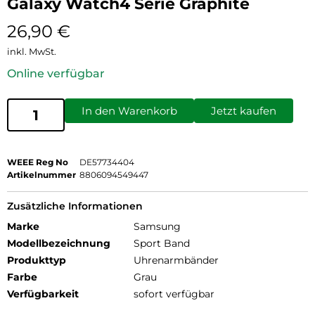
Galaxy Watch4 Serie Graphite
26,90
€
inkl. MwSt.
Online verfügbar
In den Warenkorb
Jetzt kaufen
WEEE Reg No
DE57734404
Artikelnummer
8806094549447
Zusätzliche Informationen
Marke
Samsung
Modellbezeichnung
Sport Band
Produkttyp
Uhrenarmbänder
Farbe
Grau
Verfügbarkeit
sofort verfügbar