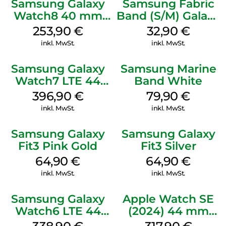
Samsung Galaxy
Samsung Fabric
Watch8 40 mm
Band (S/M) Galaxy
Graphite
Watch8/Watch8
253,90
€
32,90
€
Classic Red
inkl. MwSt.
inkl. MwSt.
Samsung Galaxy
Samsung Marine
Watch7 LTE 44
Band White
mm Green
396,90
€
79,90
€
inkl. MwSt.
inkl. MwSt.
Samsung Galaxy
Samsung Galaxy
Fit3 Pink Gold
Fit3 Silver
64,90
€
64,90
€
inkl. MwSt.
inkl. MwSt.
Samsung Galaxy
Apple Watch SE
Watch6 LTE 44
(2024) 44 mm
mm Graphite
GPS + Cellular