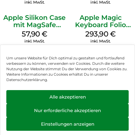
Gray
Transparent
inkl. MwSt.
inkl. MwSt.
Apple Silikon Case
Apple Magic
mit MagSafe
Keyboard Folio
iPhone 14 Pro
iPad 10.9″ (10.Gen.)
57,90
€
293,90
€
(PRODUCT)RED
Weiß
inkl. MwSt.
inkl. MwSt.
Um unsere Website für Dich optimal zu gestalten und fortlaufend
verbessern zu können, verwenden wir Cookies. Durch die weitere
Nutzung der Website stimmst Du der Verwendung von Cookies zu.
Impressum
Weitere Informationen zu Cookies erhältst Du in unserer
Datenschutzerklärung.
AGB
Datenschutz
Alle akzeptieren
Vertrag widerrufen
Nur erforderliche akzeptieren
Hinweis zur Batterieentsorgung
Einstellungen anzeigen
Newsletter