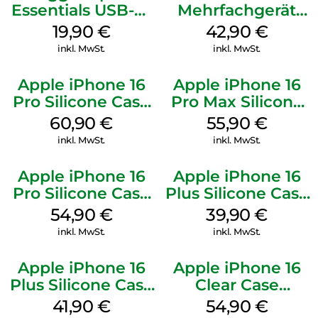
Essentials USB-C-
Mehrfachgerät
20W Charger PD
Luna Grey
19,90
€
42,90
€
Weiß
inkl. MwSt.
inkl. MwSt.
Apple iPhone 16
Apple iPhone 16
Pro Silicone Case
Pro Max Silicone
MagSafe Stone
Case MagSafe
60,90
€
55,90
€
Gray
Stone Gray
inkl. MwSt.
inkl. MwSt.
Apple iPhone 16
Apple iPhone 16
Pro Silicone Case
Plus Silicone Case
MagSafe Black
MagSafe Plum
54,90
€
39,90
€
inkl. MwSt.
inkl. MwSt.
Apple iPhone 16
Apple iPhone 16
Plus Silicone Case
Clear Case
MagSafe Stone
MagSafe
41,90
€
54,90
€