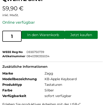
59,90
€
inkl. MwSt.
Online verfügbar
In den Warenkorb
Jetzt kaufen
WEEE Reg No
DE65750739
Artikelnummer
0840390355034
Zusätzliche Informationen
Marke
Zagg
Modellbezeichnung
KB-Apple Keyboard
Produkttyp
Tastaturen
Farbe
Silber
Verfügbarkeit
sofort verfügbar
Erleben Sie produktives Arbeiten mit der USB-C