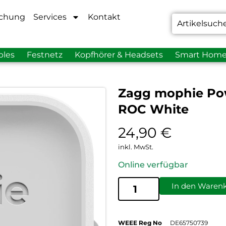
chung
Services
Kontakt
bles
Festnetz
Kopfhörer & Headsets
Smart Hom
Zagg mophie Po
ROC White
24,90
€
inkl. MwSt.
Online verfügbar
In den Waren
WEEE Reg No
DE65750739