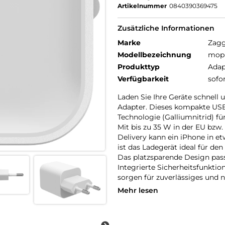
Artikelnummer
0840390369475
Zusätzliche Informationen
Marke
Zag
Modellbezeichnung
moph
Produkttyp
Adap
Verfügbarkeit
sofo
Laden Sie Ihre Geräte schnell
Adapter. Dieses kompakte USB
Technologie (Galliumnitrid) fü
Mit bis zu 35 W in der EU bzw
Delivery kann ein iPhone in e
ist das Ladegerät ideal für de
Das platzsparende Design pas
Integrierte Sicherheitsfunktio
sorgen für zuverlässiges und 
Mehr lesen