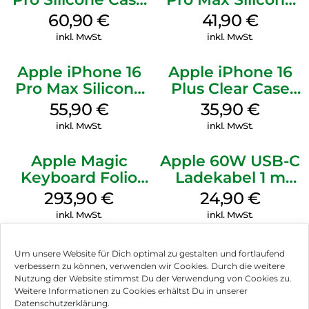
MagSafe Stone
Case MagSafe
60,90
€
41,90
€
Gray
Ultramarine
inkl. MwSt.
inkl. MwSt.
Apple iPhone 16
Apple iPhone 16
Pro Max Silicone
Plus Clear Case
Case MagSafe
MagSafe
55,90
€
35,90
€
Stone Gray
Transparent
inkl. MwSt.
inkl. MwSt.
Apple Magic
Apple 60W USB-C
Keyboard Folio
Ladekabel 1 m
iPad 10.9″ (10.Gen.)
Weiß
293,90
€
24,90
€
Weiß
inkl. MwSt.
inkl. MwSt.
Um unsere Website für Dich optimal zu gestalten und fortlaufend
verbessern zu können, verwenden wir Cookies. Durch die weitere
Nutzung der Website stimmst Du der Verwendung von Cookies zu.
Impressum
Weitere Informationen zu Cookies erhältst Du in unserer
Datenschutzerklärung.