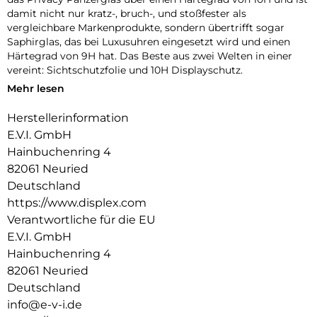
damit nicht nur kratz-, bruch-, und stoßfester als
vergleichbare Markenprodukte, sondern übertrifft sogar
Saphirglas, das bei Luxusuhren eingesetzt wird und einen
Härtegrad von 9H hat. Das Beste aus zwei Welten in einer
vereint: Sichtschutzfolie und 10H Displayschutz.
Mehr lesen
Selbst die Kanten, die bruch- und stoßanfälligste Zone des
Smartphones und Privacy Panzerglases, sind
Herstellerinformation
spezialgehärtet, durch eine 4-fache Polierung abgerundet
E.V.I. GmbH
und mit einer Schock-absorbierenden Kante veredelt. Dieses
aufwendige Verfahren bei der Produktion erhöht so
Hainbuchenring 4
nochmals den Schutz vor Schlägen und Stößen und erlaubt
82061 Neuried
eine ganz besonders angenehme Nutzung des Smartphones.
Deutschland
Mit diesen Features ist das Privacy Panzerglas extrem
https://www.displex.com
widerstandsfähig und garantiert die maximale Bruch-
Verantwortliche für die EU
Resistenz.
E.V.I. GmbH
Handy-Blickschutzfilter:
Hainbuchenring 4
Das Privacy Glass bleit seinem Namen treu. Dank speziellem
82061 Neuried
Privacy-Filter, der in den Blickschutzfilter integriert ist, wird
Deutschland
das Display-Licht nur aus einem bestimmten Blickwinkel
durchgelassen. Somit erscheint der Bildschirm aus einem
info@e-v-i.de
Blickwinkel ab 30° schwarz.