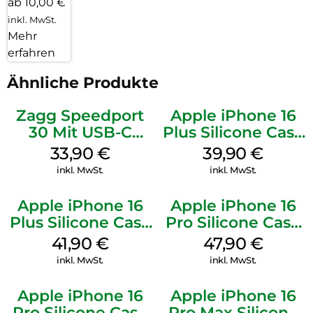
ab 10,00 €
inkl. MwSt.
Mehr
erfahren
Ähnliche Produkte
Zagg Speedport
Apple iPhone 16
30 Mit USB-C
Plus Silicone Case
Kabel Weiß
MagSafe Plum
33,90
€
39,90
€
inkl. MwSt.
inkl. MwSt.
Apple iPhone 16
Apple iPhone 16
Plus Silicone Case
Pro Silicone Case
MagSafe Stone
MagSafe Denim
41,90
€
47,90
€
Gray
inkl. MwSt.
inkl. MwSt.
Apple iPhone 16
Apple iPhone 16
Pro Silicone Case
Pro Max Silicone