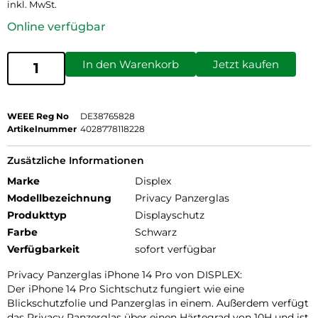
inkl. MwSt.
Online verfügbar
In den Warenkorb
Jetzt kaufen
WEEE Reg No
DE38765828
Artikelnummer
4028778118228
Zusätzliche Informationen
Marke
Displex
Modellbezeichnung
Privacy Panzerglas
Produkttyp
Displayschutz
Farbe
Schwarz
Verfügbarkeit
sofort verfügbar
Privacy Panzerglas iPhone 14 Pro von DISPLEX:
Der iPhone 14 Pro Sichtschutz fungiert wie eine
Blickschutzfolie und Panzerglas in einem. Außerdem verfügt
das Privacy Panzerglas über einen Härtegrad von 10H und ist