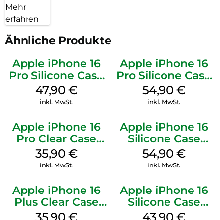
Mehr
erfahren
Ähnliche Produkte
Apple iPhone 16
Apple iPhone 16
Pro Silicone Case
Pro Silicone Case
MagSafe Denim
MagSafe Black
47,90
€
54,90
€
inkl. MwSt.
inkl. MwSt.
Apple iPhone 16
Apple iPhone 16
Pro Clear Case
Silicone Case
MagSafe
MagSafe Lake
35,90
€
54,90
€
Transparent
Green
inkl. MwSt.
inkl. MwSt.
Apple iPhone 16
Apple iPhone 16
Plus Clear Case
Silicone Case
MagSafe
MagSafe Plum
35,90
€
43,90
€