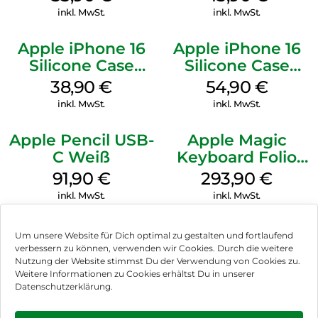
Transparent
inkl. MwSt.
inkl. MwSt.
Apple iPhone 16
Apple iPhone 16
Silicone Case
Silicone Case
MagSafe
MagSafe Black
38,90
€
54,90
€
Ultramarine
inkl. MwSt.
inkl. MwSt.
Apple Pencil USB-
Apple Magic
C Weiß
Keyboard Folio
iPad 10.9″ (10.Gen.)
91,90
€
293,90
€
Weiß
inkl. MwSt.
inkl. MwSt.
Um unsere Website für Dich optimal zu gestalten und fortlaufend
verbessern zu können, verwenden wir Cookies. Durch die weitere
Nutzung der Website stimmst Du der Verwendung von Cookies zu.
Impressum
Weitere Informationen zu Cookies erhältst Du in unserer
Datenschutzerklärung.
AGB