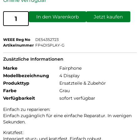
Online verfügbar
In den Warenkorb
Jetzt kaufen
WEEE Reg No
DE54352723
Artikelnummer
FP4DISPLAY-G
Zusätzliche Informationen
Marke
Fairphone
Modellbezeichnung
4 Display
Produkttyp
Ersatzteile & Zubehör
Farbe
Grau
Verfügbarkeit
sofort verfügbar
Einfach zu reparieren:
Einfach zugänglich für eine einfache Reparatur. In wenigen
Sekunden.
Kratzfest:
Integriert sturz- und kratzfest. Einfach robust.