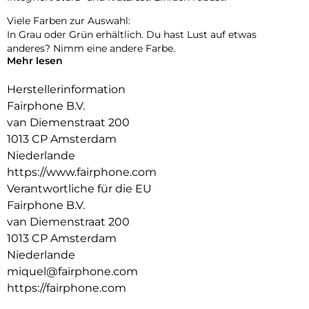
Viele Farben zur Auswahl:
In Grau oder Grün erhältlich. Du hast Lust auf etwas
anderes? Nimm eine andere Farbe.
Mehr lesen
Fair gehandelte Materialien:
Wir haben den Anteil an recyceltem Magnesium im LCD-
Herstellerinformation
Display erhöht.
Fairphone B.V.
van Diemenstraat 200
1013 CP Amsterdam
Niederlande
https://www.fairphone.com
Verantwortliche für die EU
Fairphone B.V.
van Diemenstraat 200
1013 CP Amsterdam
Niederlande
miquel@fairphone.com
https://fairphone.com