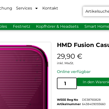
chung
Services
Kontakt
bles
Festnetz
Kopfhörer & Headsets
Smart Hom
HMD Fusion Casu
29,90
€
inkl. MwSt.
Online verfügbar
In den Waren
WEEE Reg No
DE38765828
Artikelnummer
6438409093660