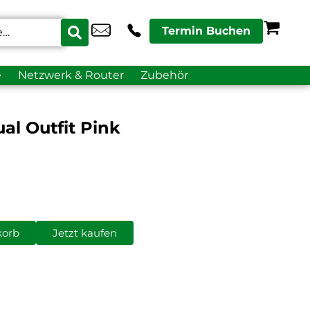
Termin Buchen
e
Netzwerk & Router
Zubehör
al Outfit Pink
korb
Jetzt kaufen