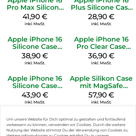
Apple iPhone 16
Apple iPhone 16
Pro Max Silicone
Plus Silicone Case
Case MagSafe
MagSafe Black
41,90
€
28,90
€
Ultramarine
inkl. MwSt.
inkl. MwSt.
Apple iPhone 16
Apple iPhone 16
Silicone Case
Pro Clear Case
MagSafe
MagSafe
38,90
€
36,90
€
Ultramarine
Transparent
inkl. MwSt.
inkl. MwSt.
Apple iPhone 16
Apple Silikon Case
Silicone Case
mit MagSafe
MagSafe Plum
iPhone 14 Pro
43,90
€
57,90
€
(PRODUCT)RED
inkl. MwSt.
inkl. MwSt.
Um unsere Website für Dich optimal zu gestalten und fortlaufend
verbessern zu können, verwenden wir Cookies. Durch die weitere
Nutzung der Website stimmst Du der Verwendung von Cookies zu.
Impressum
Weitere Informationen zu Cookies erhältst Du in unserer