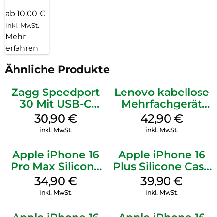
ab 10,00 €
inkl. MwSt.
Mehr
erfahren
Ähnliche Produkte
Zagg Speedport
Lenovo kabellose
30 Mit USB-C
Mehrfachgerät
Kabel Weiß
Luna Grey
30,90
€
42,90
€
inkl. MwSt.
inkl. MwSt.
Apple iPhone 16
Apple iPhone 16
Pro Max Silicone
Plus Silicone Case
Case MagSafe
MagSafe Plum
34,90
€
39,90
€
Denim
inkl. MwSt.
inkl. MwSt.