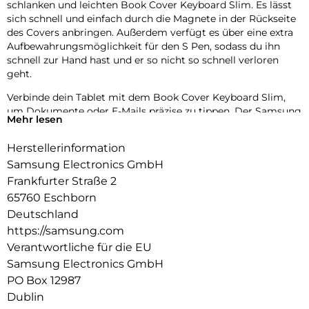
schlanken und leichten Book Cover Keyboard Slim. Es lässt
sich schnell und einfach durch die Magnete in der Rückseite
des Covers anbringen. Außerdem verfügt es über eine extra
Aufbewahrungsmöglichkeit für den S Pen, sodass du ihn
schnell zur Hand hast und er so nicht so schnell verloren
geht.
Verbinde dein Tablet mit dem Book Cover Keyboard Slim,
um Dokumente oder E-Mails präzise zu tippen. Der Samsung
Mehr lesen
DeX-Modus sorgt dabei für ein PC-ähnliches Erlebnis auf
einem großen Bildschirm.
Herstellerinformation
Mit Wireless Keyboard Sharing kannst du dich ganz einfach
Samsung Electronics GmbH
mit deinen anderen Galaxy Geräten verbinden und
Frankfurter Straße 2
problemlos auf ihnen schreiben oder navigieren. Wechsle
65760 Eschborn
mühelos zwischen den Geräten und steuere dein
Deutschland
Smartphone wie dein Tablet.
https://samsung.com
Verantwortliche für die EU
Samsung Electronics GmbH
PO Box 12987
Dublin