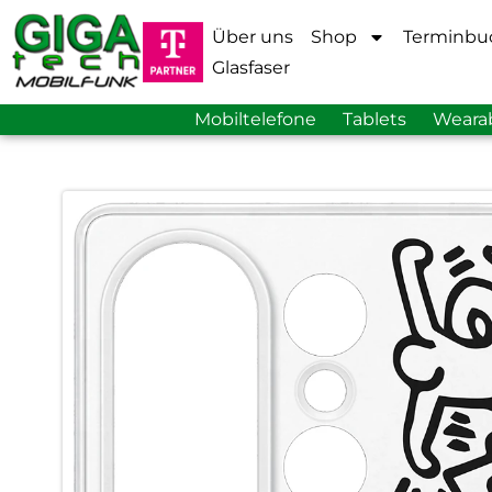
Über uns
Shop
Terminbu
Glasfaser
Mobiltelefone
Tablets
Weara