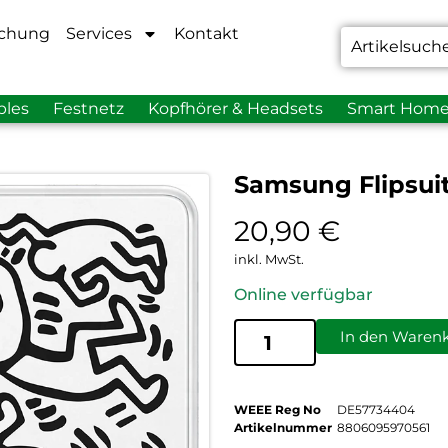
chung
Services
Kontakt
bles
Festnetz
Kopfhörer & Headsets
Smart Hom
Samsung Flipsuit
20,90
€
inkl. MwSt.
Online verfügbar
In den Waren
WEEE Reg No
DE57734404
Artikelnummer
8806095970561