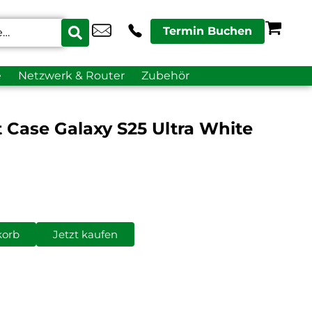
Termin Buchen
e
Netzwerk & Router
Zubehör
 Case Galaxy S25 Ultra White
korb
Jetzt kaufen