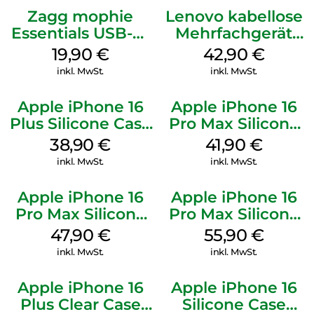
Zagg mophie
Lenovo kabellose
Essentials USB-C-
Mehrfachgerät
20W Charger PD
Luna Grey
19,90
€
42,90
€
Weiß
inkl. MwSt.
inkl. MwSt.
Apple iPhone 16
Apple iPhone 16
Plus Silicone Case
Pro Max Silicone
MagSafe Denim
Case MagSafe
38,90
€
41,90
€
Ultramarine
inkl. MwSt.
inkl. MwSt.
Apple iPhone 16
Apple iPhone 16
Pro Max Silicone
Pro Max Silicone
Case MagSafe
Case MagSafe
47,90
€
55,90
€
Black
Stone Gray
inkl. MwSt.
inkl. MwSt.
Apple iPhone 16
Apple iPhone 16
Plus Clear Case
Silicone Case