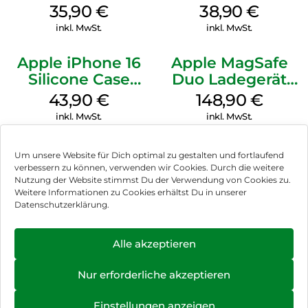
MagSafe
MagSafe
35,90
€
38,90
€
Transparent
Ultramarine
inkl. MwSt.
inkl. MwSt.
Apple iPhone 16
Apple MagSafe
Silicone Case
Duo Ladegerät
MagSafe Plum
Weiß
43,90
€
148,90
€
inkl. MwSt.
inkl. MwSt.
Um unsere Website für Dich optimal zu gestalten und fortlaufend
verbessern zu können, verwenden wir Cookies. Durch die weitere
Nutzung der Website stimmst Du der Verwendung von Cookies zu.
Impressum
Weitere Informationen zu Cookies erhältst Du in unserer
Datenschutzerklärung.
AGB
Datenschutz
Alle akzeptieren
Vertrag widerrufen
Nur erforderliche akzeptieren
Hinweis zur Batterieentsorgung
Einstellungen anzeigen