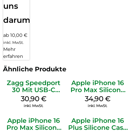
uns
darum!
ab 10,00 €
inkl. MwSt.
Mehr
erfahren
Ähnliche Produkte
Zagg Speedport
Apple iPhone 16
30 Mit USB-C
Pro Max Silicone
Kabel Weiß
Case MagSafe
30,90
€
34,90
€
Denim
inkl. MwSt.
inkl. MwSt.
Apple iPhone 16
Apple iPhone 16
Pro Max Silicone
Plus Silicone Case