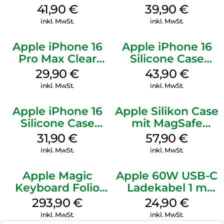
Case MagSafe
MagSafe Plum
41,90
€
39,90
€
Ultramarine
inkl. MwSt.
inkl. MwSt.
Apple iPhone 16
Apple iPhone 16
Pro Max Clear
Silicone Case
Case MagSafe
MagSafe Plum
29,90
€
43,90
€
Transparent
inkl. MwSt.
inkl. MwSt.
Apple iPhone 16
Apple Silikon Case
Silicone Case
mit MagSafe
MagSafe Fuchsia
iPhone 14 Pro
31,90
€
57,90
€
(PRODUCT)RED
inkl. MwSt.
inkl. MwSt.
Apple Magic
Apple 60W USB-C
Keyboard Folio
Ladekabel 1 m
iPad 10.9″ (10.Gen.)
Weiß
293,90
€
24,90
€
Weiß
inkl. MwSt.
inkl. MwSt.